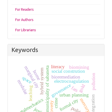
For Readers
For Authors
For Librarians
Keywords
literacy
biomining
marginal city
municipality of sabaneta
hybrid system
social constrution
home
pollution
bioremediation
space
electrocoagulation
modular
governance
gold
leaching
fats
urban planning
reintegration
metalmechanics
mercury
formal city
crime
poverty
politics
justice