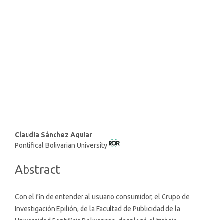
strong institutions (62%)
SDG9: Industry, innovation
and infrastructure (9%)
SDG8: Decent work and
economic growth (7%)
Main
Claudia Sánchez Aguiar
Pontifical Bolivarian University
Article
Content
Abstract
Con el fin de entender al usuario consumidor, el Grupo de
Investigación Epilión, de la Facultad de Publicidad de la