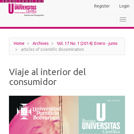
Main
Register
Login
Navigation
Main
Toggl
Content
navig
Sidebar
Home
Archives
Vol. 17 No. 1 (2014): Enero - junio
articles of scientific dissemination
Viaje al interior del
consumidor
Article
Sidebar