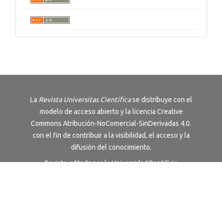
La
Revista
Universitas Científica
se distribuye con el
modelo de acceso abierto y la licencia
Creative
Commons Atribución-NoComercial-SinDerivadas 4.0
.
con el fin de contribuir a la visibilidad, el acceso y la
difusión del conocimiento.
Revista editada por la Universidad Pontificia
Bolivariana, Colombia
Términos y Condiciones
|
Política de Privacidad
Universidad sujeta a inspección y vigilancia por el
Ministerio de Educación Nacional.
Acreditación Institucional de Alta Calidad