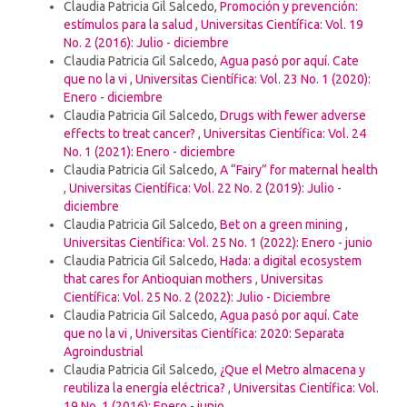
Claudia Patricia Gil Salcedo,
Promoción y prevención:
estímulos para la salud
,
Universitas Científica: Vol. 19
No. 2 (2016): Julio - diciembre
Claudia Patricia Gil Salcedo,
Agua pasó por aquí. Cate
que no la vi
,
Universitas Científica: Vol. 23 No. 1 (2020):
Enero - diciembre
Claudia Patricia Gil Salcedo,
Drugs with fewer adverse
effects to treat cancer?
,
Universitas Científica: Vol. 24
No. 1 (2021): Enero - diciembre
Claudia Patricia Gil Salcedo,
A “Fairy” for maternal health
,
Universitas Científica: Vol. 22 No. 2 (2019): Julio -
diciembre
Claudia Patricia Gil Salcedo,
Bet on a green mining
,
Universitas Científica: Vol. 25 No. 1 (2022): Enero - junio
Claudia Patricia Gil Salcedo,
Hada: a digital ecosystem
that cares for Antioquian mothers
,
Universitas
Científica: Vol. 25 No. 2 (2022): Julio - Diciembre
Claudia Patricia Gil Salcedo,
Agua pasó por aquí. Cate
que no la vi
,
Universitas Científica: 2020: Separata
Agroindustrial
Claudia Patricia Gil Salcedo,
¿Que el Metro almacena y
reutiliza la energía eléctrica?
,
Universitas Científica: Vol.
19 No. 1 (2016): Enero - junio