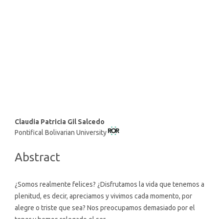
strong institutions (81%)
SDG10: Reduced inequalities
(6%)
SDG5: Gender equality (3%)
Main
Claudia Patricia Gil Salcedo
Pontifical Bolivarian University
Article
Content
Abstract
¿Somos realmente felices? ¿Disfrutamos la vida que tenemos a
plenitud, es decir, apreciamos y vivimos cada momento, por
alegre o triste que sea? Nos preocupamos demasiado por el