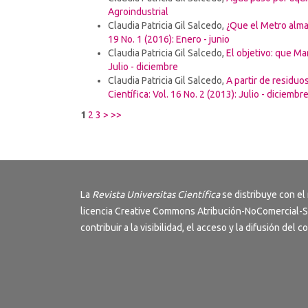
Agroindustrial
Claudia Patricia Gil Salcedo,
¿Que el Metro almac
19 No. 1 (2016): Enero - junio
Claudia Patricia Gil Salcedo,
El objetivo: que Ma
Julio - diciembre
Claudia Patricia Gil Salcedo,
A partir de residuo
Científica: Vol. 16 No. 2 (2013): Julio - diciembr
1
2
3
>
>>
La
Revista
Universitas Científica
se distribuye con el
licencia
Creative Commons Atribución-NoComercial-S
contribuir a la visibilidad, el acceso y la difusión del 