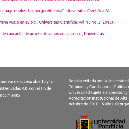
ena y reutiliza la energía eléctrica?
,
Universitas Científica: Vol.
riana vuele en su bici
,
Universitas Científica: Vol. 18 No. 2 (2015):
s de cascarilla de arroz obtuvimos una patente
,
Universitas
e
Revista editada por la Universidad
 modelo de acceso abierto y la
Términos y Condiciones
|
Política
inDerivadas 4.0
. con el fin de
Universidad sujeta a inspección y 
conocimiento.
Acreditación Institucional de Alt
octubre de 2018 - 6 años. Otorgad