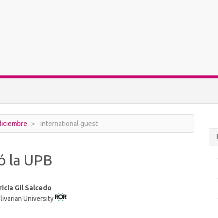
 diciembre
international guest
tó la UPB
ricia Gil Salcedo
livarian University
t