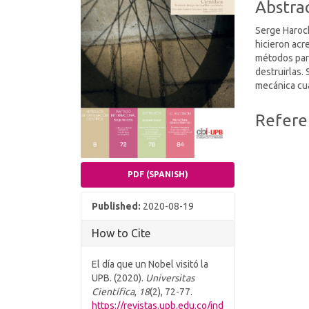
Abstra
Serge Haroch
hicieron acr
métodos para
destruirlas.
mecánica cuá
Article
Refere
Details
PDF (SPANISH)
Published:
2020-08-19
How to Cite
El día que un Nobel visitó la
UPB. (2020).
Universitas
Científica
,
18
(2), 72-77.
https://revistas.upb.edu.co/ind