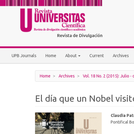
Main
Navigation
Main
Content
Sidebar
UPB Journals
Home
About
Current
Archives
Home
Archives
Vol. 18 No. 2 (2015): Julio -
El día que un Nobel visi
Article
Main
Claudia Pat
Pontifical Bo
Sidebar
Article
Conten