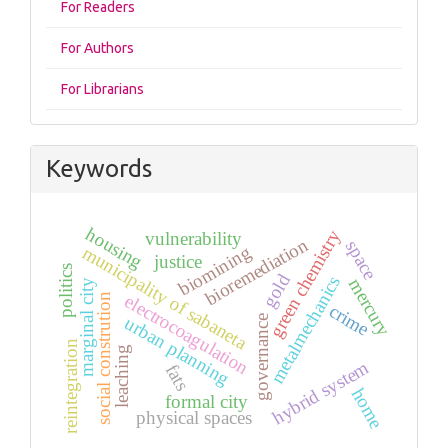
For Readers
For Authors
For Librarians
Keywords
housing
green chemistry
vulnerability
bioremediation
space
biomining
municipality of sabaneta
justice
politics
gold
metalmechanics
mercury
marginal city
electrocoagulation
social constrution
crime
governance
urban planning
reintegration
leaching
hybrid system
fats
home
formal city
physical spaces