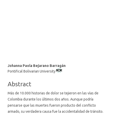
SDG16: Peace, Justice and
strong institutions (31%)
SDG1: No poverty (24%)
SDG10: Reduced inequalities
(20%)
Main
Johanna Paola Bejarano Barragán
Pontifical Bolivarian University
Article
Content
Abstract
Más de 10.000 historias de dolor se tejieron en las vías de
Colombia durante los últimos dos años. Aunque podría
pensarse que las muertes fueron producto del conflicto
armado, su verdadera causa fue la accidentalidad de tránsito.