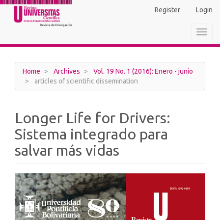
Main
Register
Login
Navigation
Main
Toggl
Content
navig
Sidebar
Home
Archives
Vol. 19 No. 1 (2016): Enero - junio
articles of scientific dissemination
Longer Life for Drivers:
Sistema integrado para
salvar más vidas
Article
Sidebar