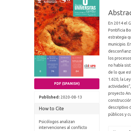
Conten
Abstra
En 2014 el 
Pontificia Bo
estrategia q
municipio. E
desconfianza
los procesos
no había sis
de lo que es
1.620, la Le
PDF (SPANISH)
actividades”
proyecto Aná
Published:
2020-08-13
construcción
descriptivo 
How to Cite
públicos y cu
Psicólogos analizan
intervenciones al conflicto