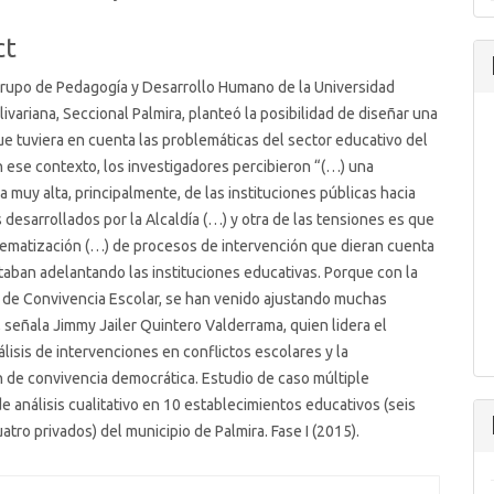
t
ct
Grupo de Pedagogía y Desarrollo Humano de la Universidad
livariana, Seccional Palmira, planteó la posibilidad de diseñar una
ue tuviera en cuenta las problemáticas del sector educativo del
n ese contexto, los investigadores percibieron “(…) una
 muy alta, principalmente, de las instituciones públicas hacia
 desarrollados por la Alcaldía (…) y otra de las tensiones es que
tematización (…) de procesos de intervención que dieran cuenta
taban adelantando las instituciones educativas. Porque con la
y de Convivencia Escolar, se han venido ajustando muchas
, señala Jimmy Jailer Quintero Valderrama, quien lidera el
lisis de intervenciones en conflictos escolares y la
 de convivencia democrática. Estudio de caso múltiple
de análisis cualitativo en 10 establecimientos educativos (seis
atro privados) del municipio de Palmira. Fase I (2015).