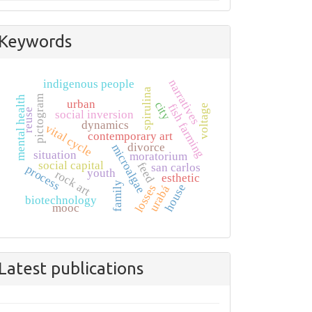
Keywords
narratives
indigenous people
spirulina
pictogram
mental health
urban
city
fish farming
voltage
reuse
social inversion
dynamics
vital cycle
contemporary art
divorce
microalgae
situation
moratorium
social capital
feed
san carlos
process
youth
rock art
esthetic
family
house
losses
urabá
biotechnology
mooc
Latest publications