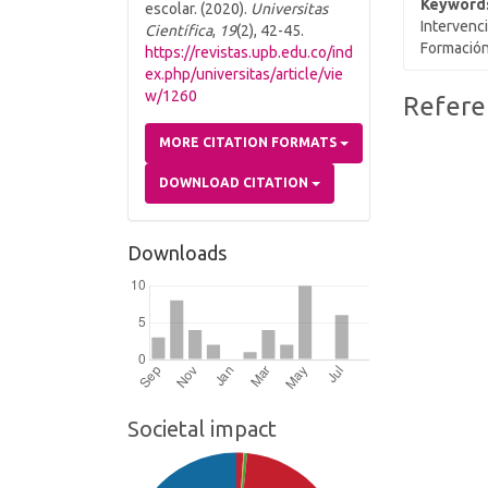
Keyword
escolar. (2020).
Universitas
Intervenc
Científica
,
19
(2), 42-45.
Formación
https://revistas.upb.edu.co/ind
ex.php/universitas/article/vie
w/1260
Article
Refere
Details
MORE CITATION FORMATS
DOWNLOAD CITATION
Downloads
Societal impact