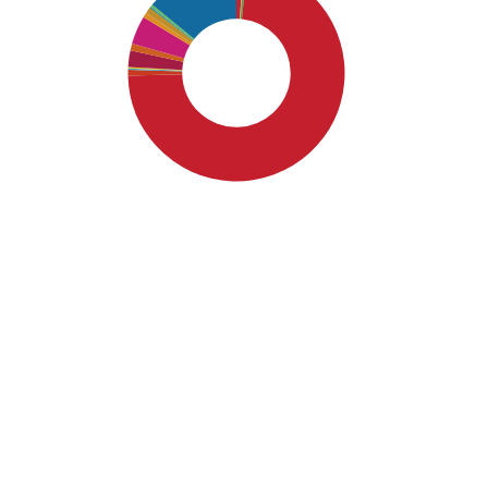
SDG4: Quality Education
(73%)
SDG16: Peace, Justice and
strong institutions (14%)
SDG10: Reduced inequalities