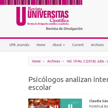
Main
Navigation
Main
Content
Sidebar
UPB Journals
Home
About
Current
Archives
Home
Archives
Vol. 19 No. 2 (2016): Julio -
Psicólogos analizan inte
escolar
Article
Main
Claudia Sá
Pontifical Bo
Sidebar
Article