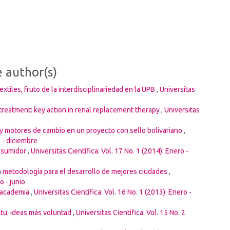
e author(s)
xtiles, fruto de la interdisciplinariedad en la UPB
,
Universitas
treatment: key action in renal replacement therapy
,
Universitas
 y motores de cambio en un proyecto con sello bolivariano
,
o - diciembre
onsumidor
,
Universitas Científica: Vol. 17 No. 1 (2014): Enero -
n metodología para el desarrollo de mejores ciudades
,
o - junio
a academia
,
Universitas Científica: Vol. 16 No. 1 (2013): Enero -
situ: ideas más voluntad
,
Universitas Científica: Vol. 15 No. 2