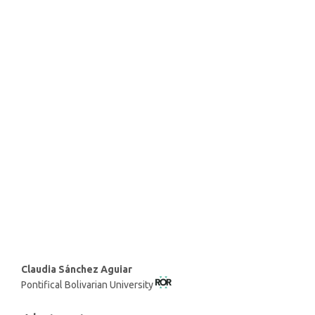
SDG11: Sustainable cities and
communities (66%)
SDG9: Industry, innovation
and infrastructure (11%)
SDG12: Responsible
consumption and production
(7%)
Main
Claudia Sánchez Aguiar
Pontifical Bolivarian University
Article
Content