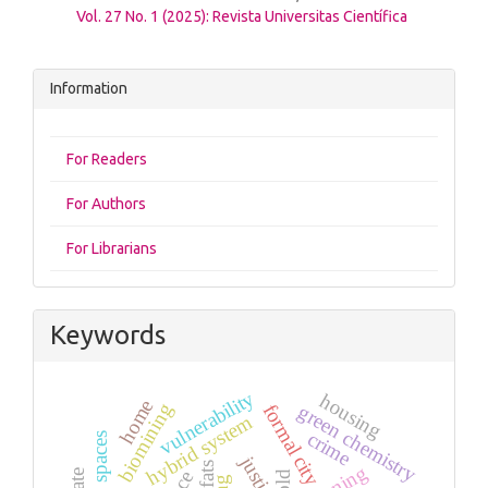
Vol. 27 No. 1 (2025): Revista Universitas Científica
Information
For Readers
For Authors
For Librarians
Keywords
vulnerability
housing
home
biomining
formal city
green chemistry
hybrid system
crime
justice
fats
gold