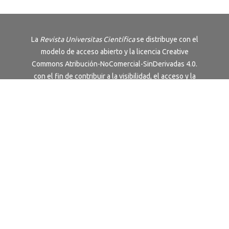
La
Revista
Universitas Científica
se distribuye con el
modelo de acceso abierto y la licencia
Creative
Commons Atribución-NoComercial-SinDerivadas 4.0
.
con el fin de contribuir a la visibilidad, el acceso y la
difusión del conocimiento.
Revista editada por la Universidad Pontificia
Bolivariana, Colombia
Términos y Condiciones
|
Política de Privacidad
Universidad sujeta a inspección y vigilancia por el
Ministerio de Educación Nacional.
Acreditación Institucional de Alta Calidad
Multicampus. Resolución 17228 del 24 de octubre de
2018 - 6 años. Otorgado por el Ministerio de
Educación Nacional.