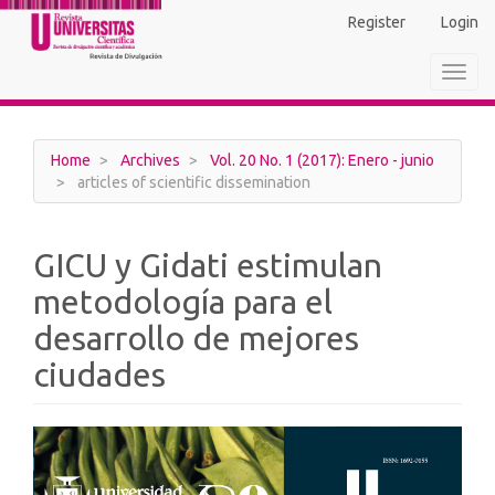
Main
Register
Login
Navigation
Main
Toggl
Content
navig
Sidebar
Home
Archives
Vol. 20 No. 1 (2017): Enero - junio
articles of scientific dissemination
GICU y Gidati estimulan
metodología para el
desarrollo de mejores
ciudades
Article
Sidebar