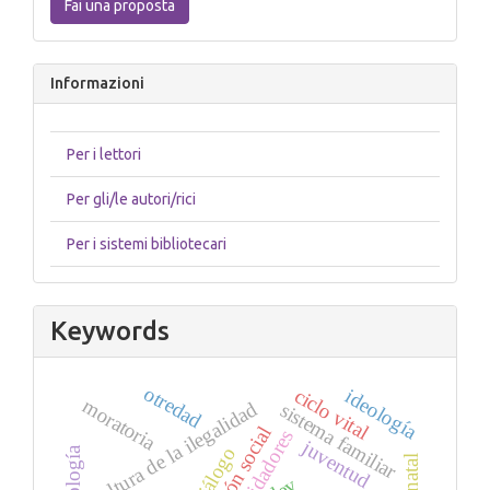
Fai una proposta
proposta
Informazioni
Per i lettori
Per gli/le autori/rici
Per i sistemi bibliotecari
Keywords
otredad
ciclo vital
ideología
moratoria
cultura de la ilegalidad
sistema familiar
exclusión social
cuidadores
juventud
diálogo
sociología
ley