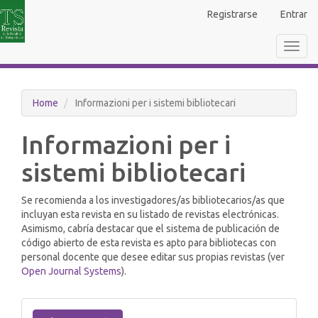
Navigazione
Registrarse
Entrar
principale
Contenuto
Toggl
principale
navig
Barra
laterale
Home
Informazioni per i sistemi bibliotecari
Informazioni per i
sistemi bibliotecari
Se recomienda a los investigadores/as bibliotecarios/as que
incluyan esta revista en su listado de revistas electrónicas.
Asimismo, cabría destacar que el sistema de publicación de
código abierto de esta revista es apto para bibliotecas con
personal docente que desee editar sus propias revistas (ver
Open Journal Systems
).
Fai
una