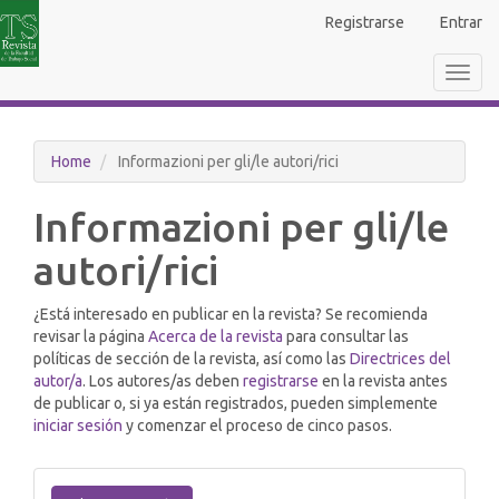
Navigazione
Registrarse
Entrar
principale
Contenuto
Toggl
principale
navig
Barra
laterale
Home
Informazioni per gli/le autori/rici
Informazioni per gli/le
autori/rici
¿Está interesado en publicar en la revista? Se recomienda
revisar la página
Acerca de la revista
para consultar las
políticas de sección de la revista, así como las
Directrices del
autor/a
. Los autores/as deben
registrarse
en la revista antes
de publicar o, si ya están registrados, pueden simplemente
iniciar sesión
y comenzar el proceso de cinco pasos.
Fai
una