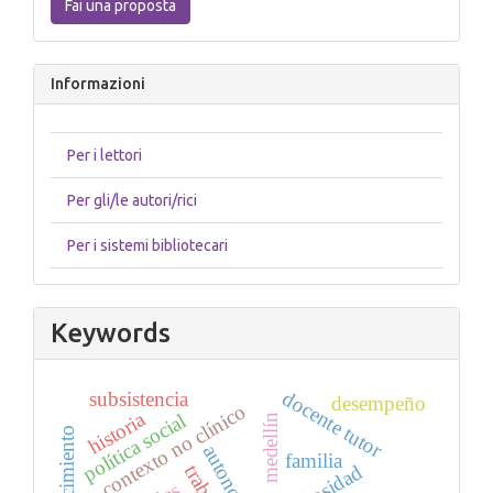
Fai una proposta
proposta
Informazioni
Per i lettori
Per gli/le autori/rici
Per i sistemi bibliotecari
Keywords
docente tutor
subsistencia
desempeño
contexto no clínico
historia
política social
medellín
envejecimiento
autonomía
familia