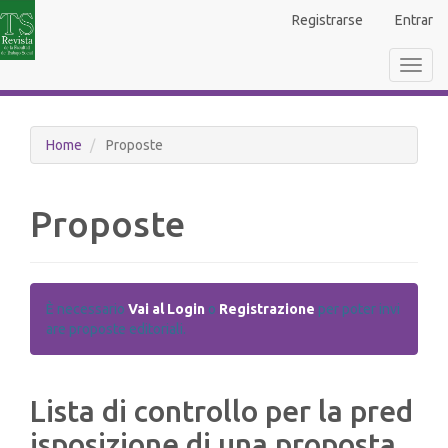
Navigazione
Registrarse
Entrar
principale
Contenuto
Toggl
principale
navig
Barra
laterale
Home
Proposte
Proposte
È necessario
Vai al Login
o
Registrazione
per poter invi
are proposte editoriali.
Lista di controllo per la pred
isposizione di una proposta