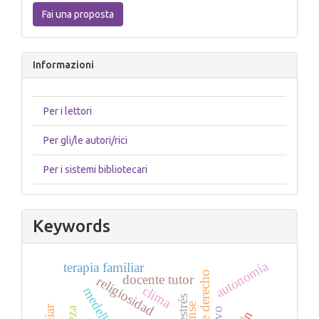
una
Fai una proposta
proposta
Informazioni
Per i lettori
Per gli/le autori/rici
Per i sistemi bibliotecari
Keywords
autonomía
terapia familiar
docente tutor
religiosidad
clima
medellín
estrés