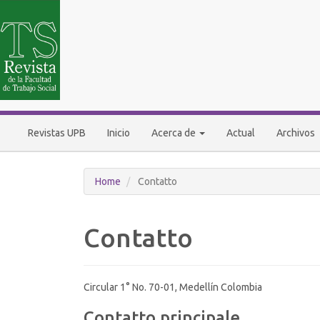
Navigazione
principale
Contenuto
principale
Barra
laterale
Revistas UPB
Inicio
Acerca de
Actual
Archivos
Home
Contatto
Contatto
Circular 1° No. 70-01, Medellín Colombia
Contatto principale