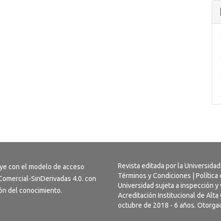
Revista editada por la Universidad
uye con el modelo de acceso
Términos y Condiciones
|
Política
omercial-SinDerivadas 4.0
. con
Universidad sujeta a inspección y 
usión del conocimiento.
Acreditación Institucional de Alt
octubre de 2018 - 6 años. Otorgad