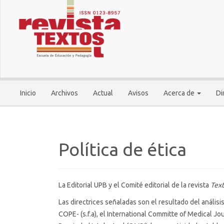
Navegación
principal
Contenido
principal
Barra
lateral
Inicio
Archivos
Actual
Avisos
Acerca de
Di
Política de ética
La Editorial UPB y el Comité editorial de la revista
Tex
Las directrices señaladas son el resultado del análisi
COPE- (s.f.a), el International Committe of Medical Jou