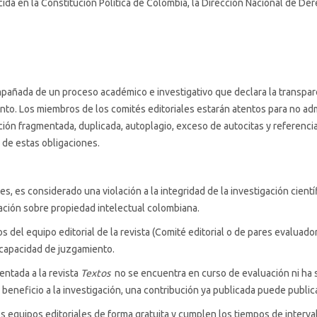
ida en la Constitución Política de Colombia, la Dirección Nacional de Dere
pañada de un proceso académico e investigativo que declara la transpar
nto. Los miembros de los comités editoriales estarán atentos para no admi
ción fragmentada, duplicada, autoplagio, exceso de autocitas y referenci
n de estas obligaciones.
es, es considerado una violación a la integridad de la investigación cient
lación sobre propiedad intelectual colombiana.
 del equipo editorial de la revista (Comité editorial o de pares evaluado
 capacidad de juzgamiento.
entada a la revista
Textos
no se encuentra en curso de evaluación ni ha s
e beneficio a la investigación, una contribución ya publicada puede public
 equipos editoriales de forma gratuita y cumplen los tiempos de interva