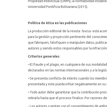
Propiedad Intelectual (OMPI), la normatividad establec
Universidad Pontificia Bolivariana (2015).
Política de ética en las publicaciones
La producción editorial de la revista
Textos
está acom
para la gestión y proyección pertinente del conocimie
que fabriquen, falsifiquen o manipulen datos; publica
autores y siendo estos responsables por la infracció
Criterios generales
•
El fraude y el plagio, en cualquiera de sus modalidad
declarados en las normas internacionales y a la legis
•
Se presenta conflicto de interés cuando los miembros
presentada y este pueda influir negativamente en su
•
Todo autor debe garantizar que la contribución pres
retirarla hasta que el proceso finalice. Por razones d
- Los autores cuentan con el consentimiento de ambos