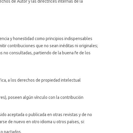
chos de Autor y las directrices internas de la
encia y honestidad como principios indispensables
tir contribuciones que no sean inéditas ni originales;
as no consultadas, partiendo de la buena fe de los
ífica, a los derechos de propiedad intelectual
res), poseen algún vínculo con la contribución
ido aceptada o publicada en otras revistas y de no
arse de nuevo en otro idioma u otros países, si:
lo pactados.