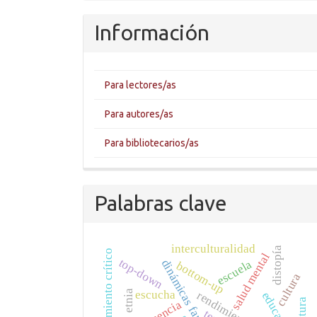
artículo
Información
Para lectores/as
Para autores/as
Para bibliotecarios/as
Palabras clave
interculturalidad
distopía
pensamiento crítico
salud mental
top-down
dinámicas familiares
escuela
bottom-up
cultura
escucha
etnia
educación