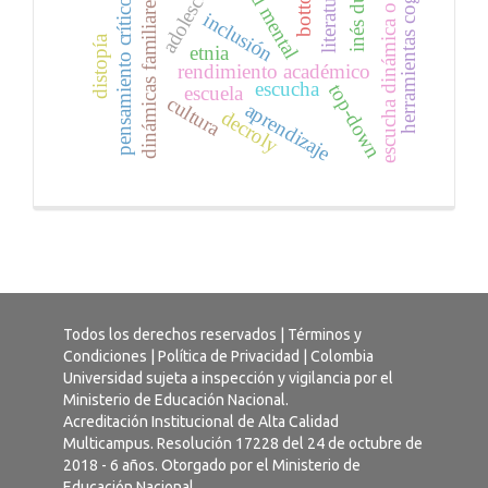
herramientas cognitivas
escucha dinámica o activa
adolescencia
salud mental
inés dussel
literatura
dinámicas familiares
pensamiento crítico
inclusión
distopía
etnia
rendimiento académico
escucha
top-down
escuela
cultura
aprendizaje
decroly
Todos los derechos reservados |
Términos y
Condiciones
|
Política de Privacidad
| Colombia
Universidad sujeta a inspección y vigilancia por el
Ministerio de Educación Nacional.
Acreditación Institucional de Alta Calidad
Multicampus. Resolución 17228 del 24 de octubre de
2018 - 6 años. Otorgado por el Ministerio de
Educación Nacional.