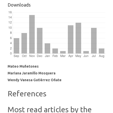
Downloads
Main
Mateo Muñetones
Mariana Jaramillo Mosquera
Article
Wendy Vanesa Gutiérrez Oñate
Content
Article
References
Details
Most read articles by the