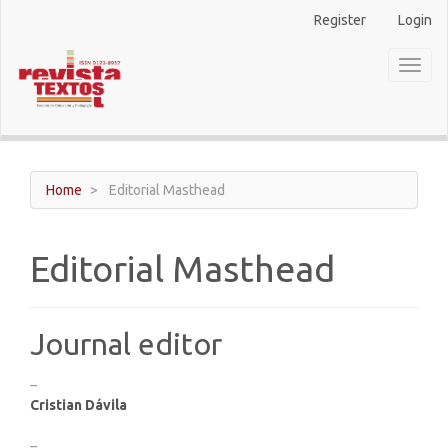
Main
Register
Login
Navigation
Main
Toggl
Content
naviga
Sidebar
Home
Editorial Masthead
Editorial Masthead
Journal editor
–
Cristian Dávila
–