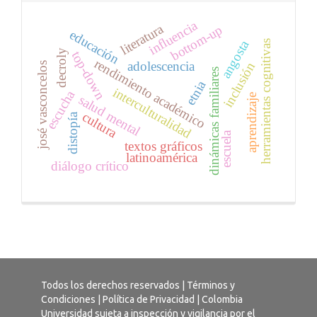
influencia
literatura
bottom-up
educación
angosta
herramientas cognitivas
decroly
top-down
rendimiento académico
adolescencia
inclusión
josé vasconcelos
dinámicas familiares
etnia
interculturalidad
escucha
aprendizaje
salud mental
cultura
distopía
escuela
textos gráficos
latinoamérica
diálogo crítico
Todos los derechos reservados |
Términos y
Condiciones
|
Política de Privacidad
| Colombia
Universidad sujeta a inspección y vigilancia por el