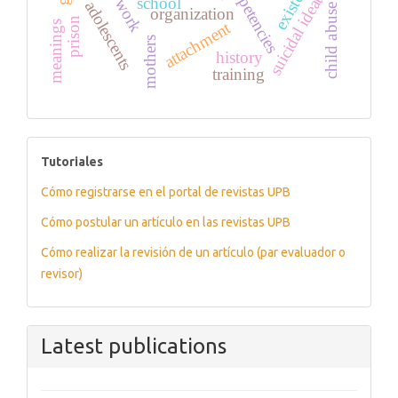
competencies
existence
suicidal ideation
school
work
adolescents
child abuse
organization
prison
attachment
meanings
mothers
history
training
tutoriales
Tutoriales
Cómo registrarse en el portal de revistas UPB
Cómo postular un artículo en las revistas UPB
Cómo realizar la revisión de un artículo (par evaluador o
revisor)
Latest publications