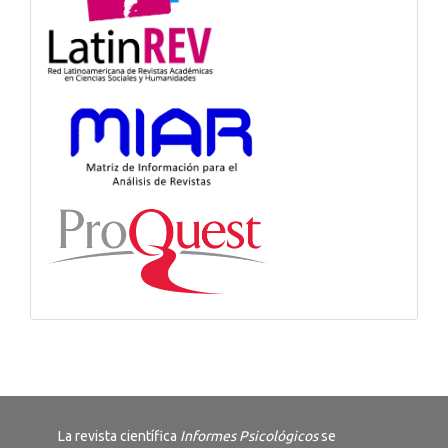
La revista científica
Informes Psicológicos
se