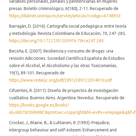
variables personales, penales y penitenciarias en mujeres
presas. Boletín criminológico, 6(180), 2-11. Recuperado de
https://dialnet.unirioja.es/servlet/articulo?codigo=6748953
Barragán, D. (2016). Cartografía social pedagógica: entre teoría
y metodología. Revista Colombiana de Educación, 70, 247-285.
https://doi.org/10.17227/01203916.70rce247.285
Becoña, E. (2007). Resiliencia y consumo de drogas: una
revisión Adicciones. Sociedad Científica Española de Estudios
sobre el Alcohol, el Alcoholismo y las otras Toxicomanías,
19(1), 89-101. Recuperado de
https://www.redalyc.org/pdf/2891/289122034010.pdf
Cifuentes, R. (2011). Diseño de proyectos de investigación
cualitativa. Buenos Aires. Argentina: Noveduc. Recuperado de
https://books.google.es/books?
id=Xkb78OSRMI8C&printsec=copyright&hl=es#v=onepage&q&f=f
Crocker, J., Blaine, B., & Luhtanen, R. (1993). Prejudice,
intergroup behaviour and self-esteem: Enhancement and