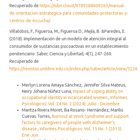
Recuperado de
https://isbn.cloud/9789588609263/manual-
de-orientacion-estrategica-para-comunidades-protectoras-y-
centros-de-escucha/
Villalobos, F., Figueroa, M., Figueroa D., Mejía, B. &Paredes, E.
(2018). Implementación de un modelo de atención integral al
consumidor de sustancias psicoactivas en un establecimiento
penitenciario. Saber, Ciencia y Libertad, 4(1), 247-260.
Recuperado de
https://revistas.unilibre.edu.co/index.php/saber/article/view/5226
Similar Articles
Merlyn Lorena Amaya Sánchez, Jennifer Silva Mateus,
Neiry Johana Núñez Luna,
Impact of coping ability on
occupational identity in incarcerated women
,
Informes
Psicológicos: Vol. 24 No. 2 (2024): Julio - Diciembre
Maritza Rivera Moret, Ilia Rosario- Hernández, Marilis
Cuevas Torres,
Burnout at Work Syndrome and support
factors to caregivers of people with Alzheimer's
disease
,
Informes Psicológicos: Vol. 15 No. 1 (2015):
Ene-Jun