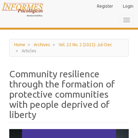
Main
Register
Login
Navigation
Main
Toggl
Content
navig
Sidebar
Home
Archives
Vol. 22 No. 2 (2022): Jul-Dec
Articles
Community resilience
through the formation of
protective communities
with people deprived of
liberty
Article