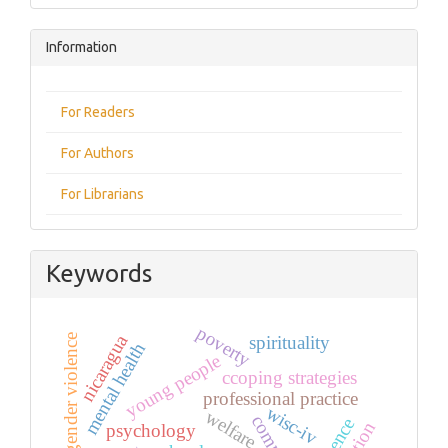
Information
For Readers
For Authors
For Librarians
Keywords
poverty
nicaragua
spirituality
gender violence
mental health
young people
ccoping strategies
professional practice
wisc-iv
welfare
psychology