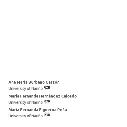
SDG16: Peace, Justice and
strong institutions (75%)
SDG10: Reduced inequalities
(13%)
SDG1: No poverty (3%)
Main
Ana María Burbano Garzón
University of Nariño
Article
Content
María Fernanda Hernández Caicedo
University of Nariño
María Fernanda Figueroa Peña
University of Nariño