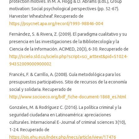
protection motives. In M. A. Hogg & D. Abrams (Eds.), Group
motivation: Social psychological perspectives (pp. 52-67).
Harvester Wheatsheaf. Recuperado de
https://psycnet.apa.org/record/1993-98846-004
Fernández, S. & Rivera, Z. (2009). El paradigma cualitativo y su
presencia en las investigaciones de la Bibliotecología y la
Ciencia de la Información. ACIMED, 20(3), 6-30. Recuperado de
http://scielo.sld.cu/scielo.php?script=sci_arttext&pid=S1024-
94352009000900002
Francés, F. & Carrillo, A. (2008). Guía metodológica para los
presupuestos participativos. Sitio de recursos de la economía
social y solidaria. Recuperado de
http://www.socioeco.org/bdf_fiche-document-1868_es.html
Gonzales, M. & Rodríguez C. (2016). La política criminal y la
seguridad ciudadana en Latinoamérica: apreciaciones
culturales. Internacional E-Journal of criminal sciences 3(10),
1-24. Recuperado de
https://ojs.ehu.eus/index.php/inecs/article/view/17476