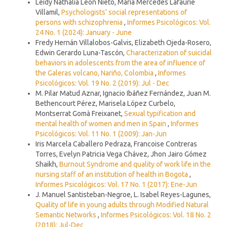
Leidy Nathalia León Nieto, María Mercedes Lafaurie
Villamil,
Psychologists' social representations of
persons with schizophrenia
,
Informes Psicológicos: Vol.
24 No. 1 (2024): January - June
Fredy Hernán Villalobos-Galvis, Elizabeth Ojeda-Rosero,
Edwin Gerardo Luna-Tascón,
Characterization of suicidal
behaviors in adolescents from the area of influence of
the Galeras volcano, Nariño, Colombia
,
Informes
Psicológicos: Vol. 19 No. 2 (2019): Jul - Dec
M. Pilar Matud Aznar, Ignacio Ibáñez Fernández, Juan M.
Bethencourt Pérez, Marisela López Curbelo,
Montserrat Gomà Freixanet,
Sexual typification and
mental health of women and men in Spain
,
Informes
Psicológicos: Vol. 11 No. 1 (2009): Jan-Jun
Iris Marcela Caballero Pedraza, Francoise Contreras
Torres, Evelyn Patricia Vega Chávez, Jhon Jairo Gómez
Shaikh,
Burnout Syndrome and quality of work life in the
nursing staff of an institution of health in Bogota
,
Informes Psicológicos: Vol. 17 No. 1 (2017): Ene-Jun
J. Manuel Santisteban-Negroe, L. Isabel Reyes-Lagunes,
Quality of life in young adults through Modified Natural
Semantic Networks
,
Informes Psicológicos: Vol. 18 No. 2
(2018): Jul-Dec