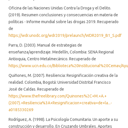
Oficina de las Naciones Unidas Contra la Droga y el Delito.
(2019). Resumen conclusiones y consecuencias en materia de
políticas - Informe mundial sobre las drogas 2019. Recuperado
de
https://wdr.unodc.org/wdr2019/prelaunch/WDR2019_B1_S.pdf
Parra, D. (2003). Manual de estrategias de
enseñanza/aprendizaje. Medellín, Colombia: SENA Regional
Antioquia, Centro Metalmecánico. Recuperado de
https://www.ucn.edu.co/Biblioteca%20Institucional%20Cemav/Ay
Quiñones, M. (2007). Resiliencia: Resignificación creativa de la
realidad. Colombia, Bogotá: Universidad Distrital Francisco
José de Caldas. Recuperado de
https://www.thefreelibrary.com/Quinones%2C+M.+A.+
(2007).+Resiliencia%3A+Resignificacion+creativa+de+la...-
a0185330269
Rodríguez, A. (1998). La Psicología Comunitaria. Un aporte a su
construcción y desarrollo. En Cruzando Umbrales. Aportes