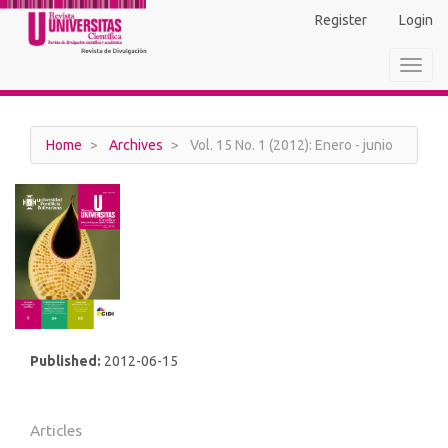
Main
Register
Login
Navigation
Main
Toggl
Content
navig
Sidebar
Home
Archives
Vol. 15 No. 1 (2012): Enero - junio
Published:
2012-06-15
Articles