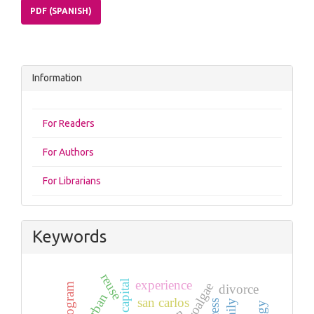
PDF (SPANISH)
Information
For Readers
For Authors
For Librarians
Keywords
reuse
experience
social capital
microalgae
pictogram
divorce
urban
san carlos