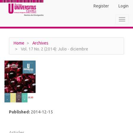
Main
Register
Login
Navigation
Main
Toggl
Content
navig
Sidebar
Home
Archives
Vol. 17 No. 2 (2014): Julio - diciembre
Published:
2014-12-15
Articles