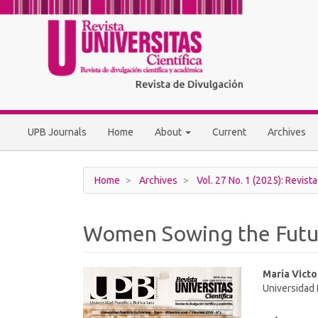
Main
Navigation
Main
Content
Sidebar
UPB Journals
Home
About
Current
Archives
Home
Archives
Vol. 27 No. 1 (2025): Revista
Women Sowing the Futu
Article
Main
María Vict
Universidad 
Sidebar
Article
Conten