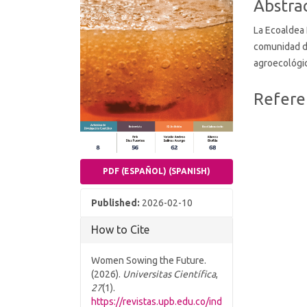
Abstra
La Ecoaldea N
comunidad d
agroecológic
Article
Refere
Details
PDF (ESPAÑOL) (SPANISH)
Published:
2026-02-10
How to Cite
Women Sowing the Future.
(2026).
Universitas Científica
,
27
(1).
https://revistas.upb.edu.co/ind