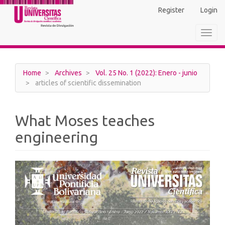
Main
Register
Login
Navigation
Main
Toggl
Content
navig
Sidebar
Home
Archives
Vol. 25 No. 1 (2022): Enero - junio
articles of scientific dissemination
What Moses teaches
engineering
Article
Sidebar