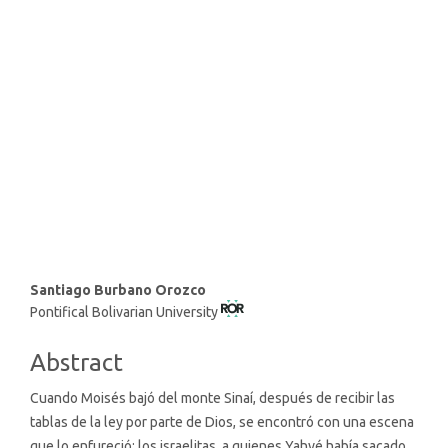
strong institutions (49%)
SDG12: Responsible
consumption and production
(10%)
SDG9: Industry, innovation
and infrastructure (9%)
Main
Santiago Burbano Orozco
Pontifical Bolivarian University
Article
Content
Abstract
Cuando Moisés bajó del monte Sinaí, después de recibir las
tablas de la ley por parte de Dios, se encontró con una escena
que lo enfureció: los israelitas, a quienes Yahvé había sacado