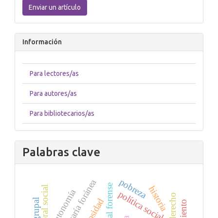
un
Enviar un artículo
artículo
Información
Para lectores/as
Para autores/as
Para bibliotecarios/as
Palabras clave
pobreza
vicaría foránea
historia
pastoral social
autonomía
política social
religiosidad