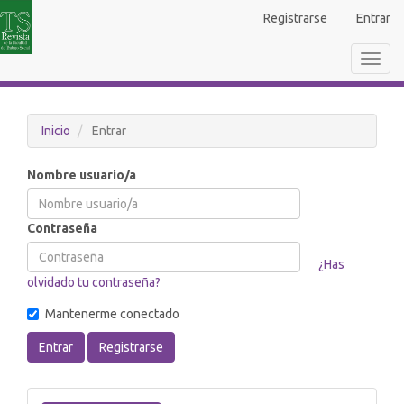
Navegación
Registrarse
Entrar
principal
Contenido
Toggl
principal
navig
Barra
lateral
Inicio
Entrar
Nombre usuario/a
Contraseña
¿Has
olvidado tu contraseña?
Mantenerme conectado
Entrar
Registrarse
Enviar