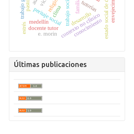
trabajo social forense
estado social de derecho
trabajo grupal
envejecimiento
familia
tutorías
clima
peritaje social
desarrollo
contexto no clínico
conocimiento
medellín
estrés
docente tutor
e. morin
Últimas publicaciones