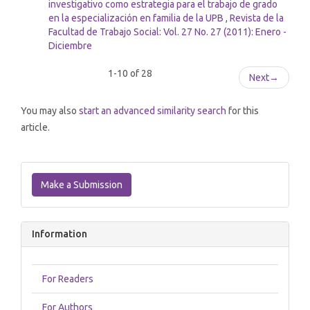
investigativo como estrategia para el trabajo de grado
en la especialización en familia de la UPB
,
Revista de la
Facultad de Trabajo Social: Vol. 27 No. 27 (2011): Enero -
Diciembre
1-10 of 28
Next
→
You may also
start an advanced similarity search
for this
article.
Make
a
Make a Submission
Submission
Information
For Readers
For Authors