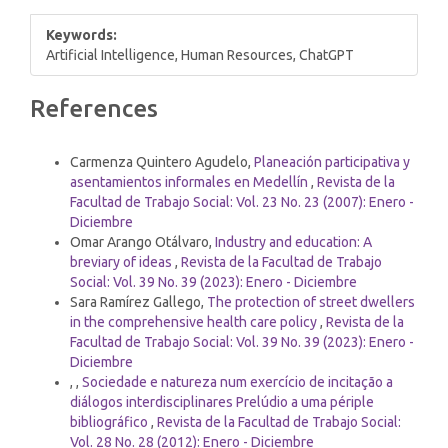
Keywords:
Artificial Intelligence, Human Resources, ChatGPT
Article
References
Details
Similar Articles
Carmenza Quintero Agudelo,
Planeación participativa y
asentamientos informales en Medellín
,
Revista de la
Facultad de Trabajo Social: Vol. 23 No. 23 (2007): Enero -
Diciembre
Omar Arango Otálvaro,
Industry and education: A
breviary of ideas
,
Revista de la Facultad de Trabajo
Social: Vol. 39 No. 39 (2023): Enero - Diciembre
Sara Ramírez Gallego,
The protection of street dwellers
in the comprehensive health care policy
,
Revista de la
Facultad de Trabajo Social: Vol. 39 No. 39 (2023): Enero -
Diciembre
, ,
Sociedade e natureza num exercício de incitação a
diálogos interdisciplinares Prelúdio a uma périple
bibliográfico
,
Revista de la Facultad de Trabajo Social:
Vol. 28 No. 28 (2012): Enero - Diciembre