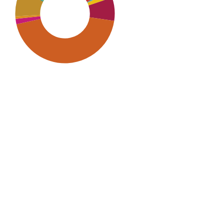
SDG9: Industry, innovation
and infrastructure (44%)
SDG16: Peace, Justice and
strong institutions (16%)
SDG4: Quality Education
(15%)