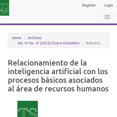
Main
Register
Login
Navigation
Main
Toggl
Content
navig
Sidebar
Home
Archives
Vol. 41 No. 41 (2025): Enero-Diciembre
Artículos
Relacionamiento de la
inteligencia artificial con los
procesos básicos asociados
al área de recursos humanos
Article
Sidebar