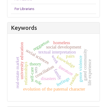
For Librarians
Keywords
reggaeton
homeless
university education
social development
social sciences
gated community
textual interpretation
pairs
work
knowledge
genre violence
real-estate market
life experience
theory
relationships
conciliation
literature
sets
self-care
family
reading
feelings
disasters
role
evolution of the paternal character