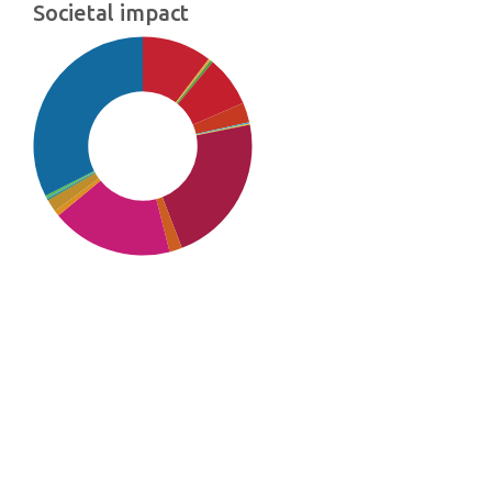
Societal impact
SDG16: Peace, Justice and
strong institutions (33%)
SDG8: Decent work and