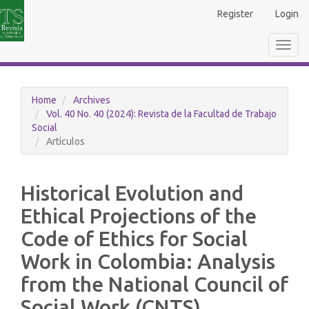
Main
Register
Login
Navigation
Main
Toggl
Content
navig
Sidebar
Home
Archives
Vol. 40 No. 40 (2024): Revista de la Facultad de Trabajo
Social
Artículos
Historical Evolution and
Ethical Projections of the
Code of Ethics for Social
Work in Colombia: Analysis
from the National Council of
Social Work (CNTS)