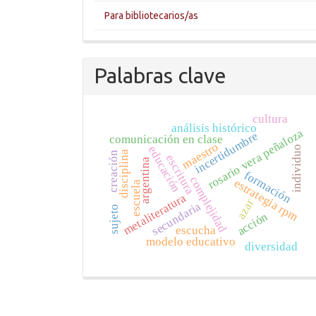
Para bibliotecarios/as
Palabras clave
cultura
análisis histórico
rosario vera peñaloza
incertidumbre
comunicación en clase
maestro
educación
individuo
disciplina
creación
escritura
argentina
formación
complejidad
estrategia rpm
escuela
metaliteratura
azar
secundaria
sujeto
acción
escucha
modelo educativo
diversidad