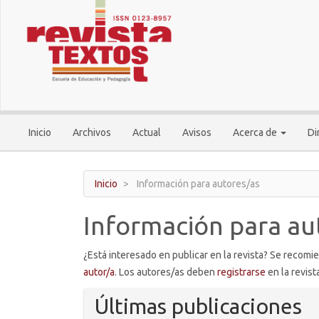
Navegación
principal
Contenido
principal
Barra
lateral
Inicio
Archivos
Actual
Avisos
Acerca de
Di
Inicio
Información para autores/as
Información para au
¿Está interesado en publicar en la revista? Se recomi
autor/a
. Los autores/as deben
registrarse
en la revist
Últimas publicaciones