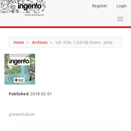
Main
Register
Login
Navigation
Main
Toggl
Content
navig
Sidebar
Home
Archives
Vol. 9 No. 1 (2018): Enero - junio
Published:
2018-02-01
presentation