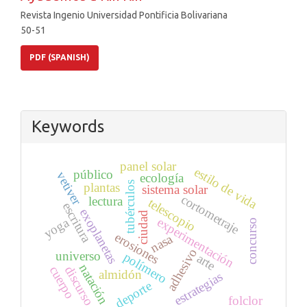
Revista Ingenio Universidad Pontificia Bolivariana
50-51
PDF (SPANISH)
Keywords
panel solar
estilo de vida
público
vetiver
ecología
tubérculos
plantas
sistema solar
cortometraje
lectura
telescopio
escritura
exoplanetas
ciudad
experimentación
yoga
concurso
erosiones
nasa
adhesivo
universo
polímero
arte
natación
discurso
cuerpo
almidón
estrategias
deporte
folclor