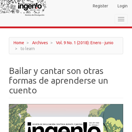
Main
Register
Login
Navigation
Main
Toggl
Content
navig
Sidebar
Home
Archives
Vol. 9 No. 1 (2018): Enero - junio
to learn
Bailar y cantar son otras
formas de aprenderse un
cuento
Article
Sidebar