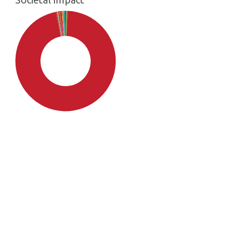
SDG4: Quality Education
(96%)
SDG10: Reduced inequalities
(1%)