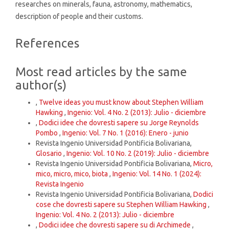
researches on minerals, fauna, astronomy, mathematics,
description of people and their customs.
Article
References
Details
Most read articles by the same
author(s)
,
Twelve ideas you must know about Stephen William
Hawking
,
Ingenio: Vol. 4 No. 2 (2013): Julio - diciembre
,
Dodici idee che dovresti sapere su Jorge Reynolds
Pombo
,
Ingenio: Vol. 7 No. 1 (2016): Enero - junio
Revista Ingenio Universidad Pontificia Bolivariana,
Glosario
,
Ingenio: Vol. 10 No. 2 (2019): Julio - diciembre
Revista Ingenio Universidad Pontificia Bolivariana,
Micro,
mico, micro, mico, biota
,
Ingenio: Vol. 14 No. 1 (2024):
Revista Ingenio
Revista Ingenio Universidad Pontificia Bolivariana,
Dodici
cose che dovresti sapere su Stephen William Hawking
,
Ingenio: Vol. 4 No. 2 (2013): Julio - diciembre
,
Dodici idee che dovresti sapere su di Archimede
,