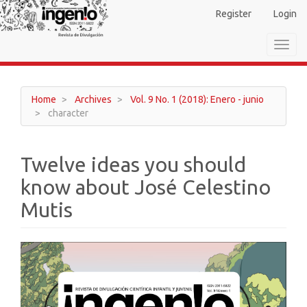
Main
Register
Login
Navigation
Main
Toggl
Content
navig
Sidebar
Home
Archives
Vol. 9 No. 1 (2018): Enero - junio
character
Twelve ideas you should
know about José Celestino
Mutis
Article
Sidebar