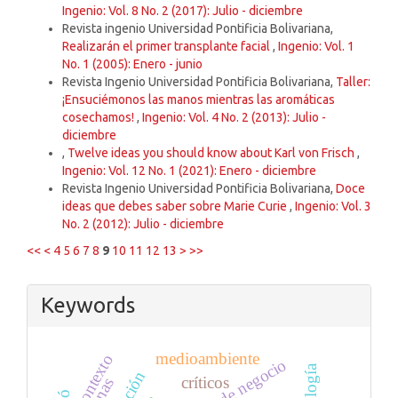
Ingenio: Vol. 8 No. 2 (2017): Julio - diciembre
Revista ingenio Universidad Pontificia Bolivariana,
Realizarán el primer transplante facial
,
Ingenio: Vol. 1
No. 1 (2005): Enero - junio
Revista Ingenio Universidad Pontificia Bolivariana,
Taller:
¡Ensuciémonos las manos mientras las aromáticas
cosechamos!
,
Ingenio: Vol. 4 No. 2 (2013): Julio -
diciembre
,
Twelve ideas you should know about Karl von Frisch
,
Ingenio: Vol. 12 No. 1 (2021): Enero - diciembre
Revista Ingenio Universidad Pontificia Bolivariana,
Doce
ideas que debes saber sobre Marie Curie
,
Ingenio: Vol. 3
No. 2 (2012): Julio - diciembre
<<
<
4
5
6
7
8
9
10
11
12
13
>
>>
Keywords
medioambiente
contexto
ideas de negocio
críticos