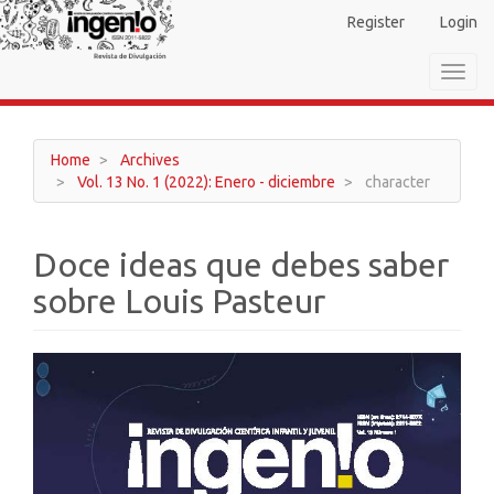
Main
Register
Login
Navigation
Main
Toggl
Content
navig
Sidebar
Home
Archives
Vol. 13 No. 1 (2022): Enero - diciembre
character
Doce ideas que debes saber
sobre Louis Pasteur
Article
Sidebar