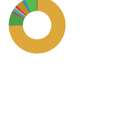
SDG2: Zero hunger (74%)
SDG3: Good health and well-
being (8%)
SDG15: Life in Land (7%)