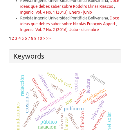
Revista Ingenio Universidad Pontificia Bolivariana,
Doce
ideas que debes saber sobre Rodolfo Llinás Riascos
,
Ingenio: Vol. 4 No. 1 (2013): Enero - junio
Revista Ingenio Universidad Pontificia Bolivariana,
Doce
ideas que debes saber sobre Nicolás François Appert
,
Ingenio: Vol. 7 No. 2 (2016): Julio - diciembre
1
2
3
4
5
6
7
8
9
10
>
>>
Keywords
estilo de vida
sistema solar
deporte
ecología
redacción
cortometraje
lectura
vetiver
exoplanetas
yoga
almidón
experimentación
escritura
erosiones
arte
telescopio
interpretación
inundaciones
nasa
polímero
tubérculos
prevención
adhesivo
discurso
panel solar
universo
danzas
público
natación