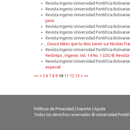
Revista Ingenio Universidad Pontificia Bolivaria
Revista Ingenio Universidad Pontificia Bolivaria
Revista ingenio Universidad Pontificia Bolivaria
junio
Revista Ingenio Universidad Pontificia Bolivaria
Revista Ingenio Universidad Pontificia Bolivaria
Revista Ingenio Universidad Pontificia Bolivaria
,
Douce Idées que tu dois savoir sur Nicolas Fr
Revista Ingenio Universidad Pontificia Bolivaria
Restrepo
,
Ingenio: Vol. 14 No. 1 (2024): Revista
Revista Ingenio Universidad Pontificia Bolivaria
especial
<<
<
5
6
7
8
9
10
11
12
13
>
>>
Políticas de Privacidad
|
Soporte
|
Ayuda
Todos los derechos reservados © Universidad Pontific