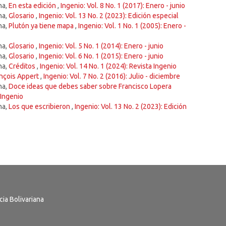
na,
En esta edición
,
Ingenio: Vol. 8 No. 1 (2017): Enero - junio
na,
Glosario
,
Ingenio: Vol. 13 No. 2 (2023): Edición especial
na,
Plutón ya tiene mapa
,
Ingenio: Vol. 1 No. 1 (2005): Enero -
na,
Glosario
,
Ingenio: Vol. 5 No. 1 (2014): Enero - junio
na,
Glosario
,
Ingenio: Vol. 6 No. 1 (2015): Enero - junio
na,
Créditos
,
Ingenio: Vol. 14 No. 1 (2024): Revista Ingenio
ançois Appert
,
Ingenio: Vol. 7 No. 2 (2016): Julio - diciembre
na,
Doce ideas que debes saber sobre Francisco Lopera
 Ingenio
na,
Los que escribieron
,
Ingenio: Vol. 13 No. 2 (2023): Edición
ia Bolivariana