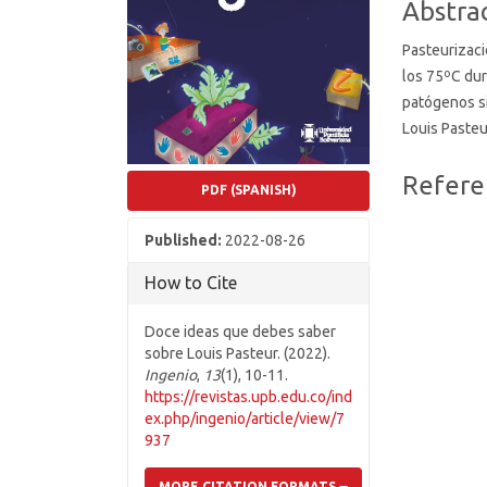
Abstra
Pasteurizaci
los 75ºC dur
patógenos si
Louis Pasteu
Article
Refere
PDF (SPANISH)
Details
Published:
2022-08-26
How to Cite
Doce ideas que debes saber
sobre Louis Pasteur. (2022).
Ingenio
,
13
(1), 10-11.
https://revistas.upb.edu.co/ind
ex.php/ingenio/article/view/7
937
MORE CITATION FORMATS