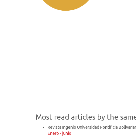
SDG2: Zero hunger (74%)
SDG3: Good health and well-
being (8%)
SDG15: Life in Land (7%)
Most read articles by the sam
Revista Ingenio Universidad Pontificia Bolivaria
Enero - junio