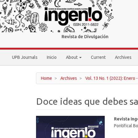
Main
Navigation
Main
Content
Sidebar
UPB Journals
Inicio
About
Current
Archives
Home
Archives
Vol. 13 No. 1 (2022): Enero 
Doce ideas que debes sa
Article
Main
Revista Ing
Pontifical Bo
Sidebar
Article
Conten