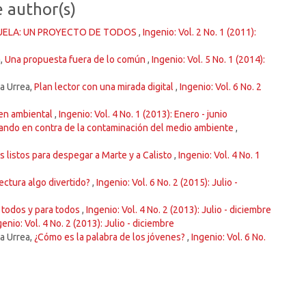
e author(s)
UELA: UN PROYECTO DE TODOS
,
Ingenio: Vol. 2 No. 1 (2011):
a,
Una propuesta fuera de lo común
,
Ingenio: Vol. 5 No. 1 (2014):
a Urrea,
Plan lector con una mirada digital
,
Ingenio: Vol. 6 No. 2
ven ambiental
,
Ingenio: Vol. 4 No. 1 (2013): Enero - junio
ando en contra de la contaminación del medio ambiente
,
 listos para despegar a Marte y a Calisto
,
Ingenio: Vol. 4 No. 1
lectura algo divertido?
,
Ingenio: Vol. 6 No. 2 (2015): Julio -
e todos y para todos
,
Ingenio: Vol. 4 No. 2 (2013): Julio - diciembre
genio: Vol. 4 No. 2 (2013): Julio - diciembre
a Urrea,
¿Cómo es la palabra de los jóvenes?
,
Ingenio: Vol. 6 No.