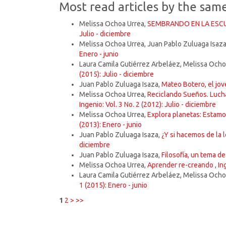
Most read articles by the sam
Melissa Ochoa Urrea,
SEMBRANDO EN LA ESC
Julio - diciembre
Melissa Ochoa Urrea, Juan Pablo Zuluaga Isaz
Enero - junio
Laura Camila Gutiérrez Arbeláez, Melissa Ocho
(2015): Julio - diciembre
Juan Pablo Zuluaga Isaza,
Mateo Botero, el jo
Melissa Ochoa Urrea,
Reciclando Sueños. Luch
Ingenio: Vol. 3 No. 2 (2012): Julio - diciembre
Melissa Ochoa Urrea,
Explora planetas: Estamos
(2013): Enero - junio
Juan Pablo Zuluaga Isaza,
¿Y si hacemos de la 
diciembre
Juan Pablo Zuluaga Isaza,
Filosofía, un tema d
Melissa Ochoa Urrea,
Aprender re-creando
,
In
Laura Camila Gutiérrez Arbeláez, Melissa Ocho
1 (2015): Enero - junio
1
2
>
>>