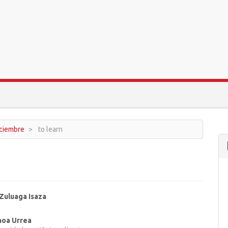
diciembre
to learn
Zuluaga Isaza
hoa Urrea
t