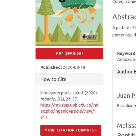
Colegio Univ
Abstra
A partir de f
porcentaje d
Keyword
PDF (SPANISH)
Antioxida
Published:
2020-08-19
Article
Author 
Details
How to Cite
Innovando por la salud. (2020).
Juan P
Ingenio
,
5
(2), 26-27.
https://revistas.upb.edu.co/ind
Estudiant
ex.php/ingenio/article/view/1
617
Meliss
MORE CITATION FORMATS
Pontifi