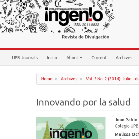
Main
Navigation
Main
Content
Sidebar
UPB Journals
Inicio
About
Current
Archives
Home
Archives
Vol. 5 No. 2 (2014): Julio - 
Innovando por la salud
Article
Main
Juan Pablo 
Colegio UPB
Sidebar
Article
Melissa Oc
Conten