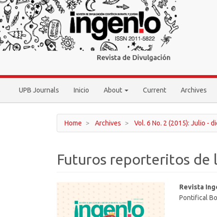
Main
Navigation
Main
Content
Sidebar
UPB Journals
Inicio
About
Current
Archives
Home
Archives
Vol. 6 No. 2 (2015): Julio - 
Futuros reporteritos de l
Article
Main
Revista Ing
Pontifical Bo
Sidebar
Article
Conten