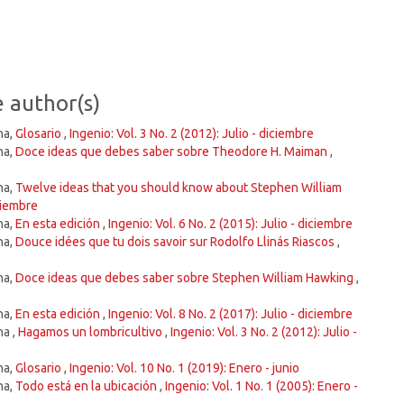
e author(s)
na,
Glosario
,
Ingenio: Vol. 3 No. 2 (2012): Julio - diciembre
na,
Doce ideas que debes saber sobre Theodore H. Maiman
,
na,
Twelve ideas that you should know about Stephen William
iciembre
na,
En esta edición
,
Ingenio: Vol. 6 No. 2 (2015): Julio - diciembre
na,
Douce idées que tu dois savoir sur Rodolfo Llinás Riascos
,
na,
Doce ideas que debes saber sobre Stephen William Hawking
,
na,
En esta edición
,
Ingenio: Vol. 8 No. 2 (2017): Julio - diciembre
na ,
Hagamos un lombricultivo
,
Ingenio: Vol. 3 No. 2 (2012): Julio -
na,
Glosario
,
Ingenio: Vol. 10 No. 1 (2019): Enero - junio
na,
Todo está en la ubicación
,
Ingenio: Vol. 1 No. 1 (2005): Enero -