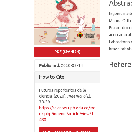
Abstra
Ingenio
invi
Marina Orth 
Encuentro d
acercaran al
Laboratorio 
brazo robóti
PDF (SPANISH)
Article
Refere
Published:
2020-08-14
Details
How to Cite
Futuros reporteritos de la
ciencia. (2020).
Ingenio
,
6
(2),
38-39.
https://revistas.upb.edu.co/ind
ex.php/ingenio/article/view/1
480