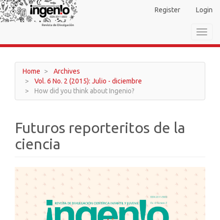
Main
Register
Login
Navigation
Main
Toggl
Content
navig
Sidebar
Home
Archives
Vol. 6 No. 2 (2015): Julio - diciembre
How did you think about Ingenio?
Futuros reporteritos de la
ciencia
Article
Sidebar