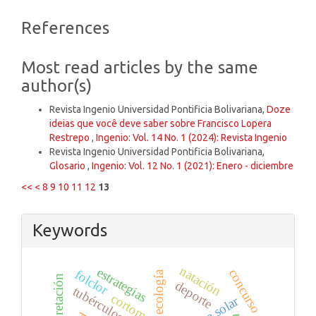
Article
References
Details
Most read articles by the same
author(s)
Revista Ingenio Universidad Pontificia Bolivariana,
Doze
ideias que você deve saber sobre Francisco Lopera
Restrepo
,
Ingenio: Vol. 14 No. 1 (2024): Revista Ingenio
Revista Ingenio Universidad Pontificia Bolivariana,
Glosario
,
Ingenio: Vol. 12 No. 1 (2021): Enero - diciembre
<<
<
8
9
10
11
12
13
Keywords
natación
estrategias
concurso
folclor
ecología
interpretación
deporte
tubérculos
cortometraje