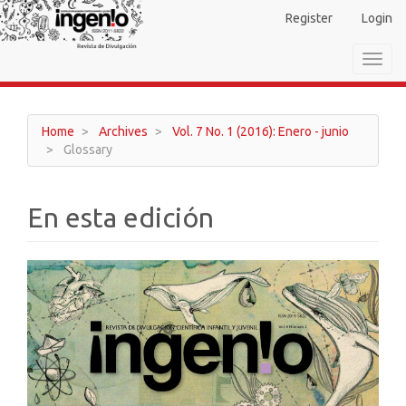
Main
Register
Login
Navigation
Main
Toggl
Content
navig
Sidebar
Home
Archives
Vol. 7 No. 1 (2016): Enero - junio
Glossary
En esta edición
Article
Sidebar