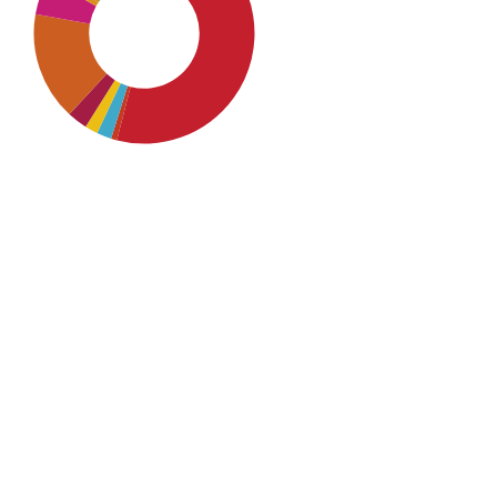
SDG4: Quality Education
(44%)
SDG9: Industry, innovation
and infrastructure (16%)
SDG16: Peace, Justice and
strong institutions (8%)