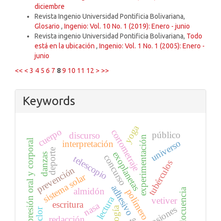
diciembre
Revista Ingenio Universidad Pontificia Bolivariana,
Glosario
,
Ingenio: Vol. 10 No. 1 (2019): Enero - junio
Revista ingenio Universidad Pontificia Bolivariana,
Todo
está en la ubicación
,
Ingenio: Vol. 1 No. 1 (2005): Enero -
junio
<<
<
3
4
5
6
7
8
9
10
11
12
>
>>
Keywords
yoga
cuerpo
cortometraje
público
discurso
experimentación
expresión oral y corporal
universo
interpretación
deporte
exoplanetas
danzas
concurso
telescopio
tubérculos
prevención
sistema solar
adhesivo
almidón
elocuencia
polímero
lectura
vetiver
escritura
nasa
erosiones
folclor
redacción