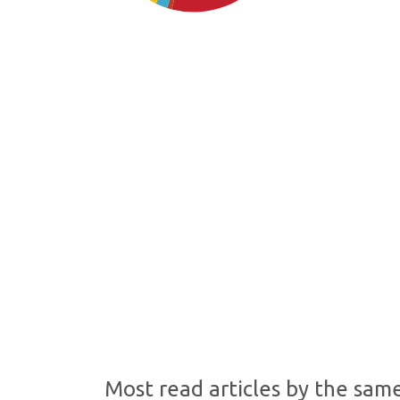
SDG4: Quality Education
(44%)
SDG9: Industry, innovation
and infrastructure (16%)
SDG16: Peace, Justice and
strong institutions (8%)
Most read articles by the sam