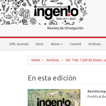
Main
Navigation
Main
Content
Sidebar
UPB Journals
Inicio
About
Current
Archives
Home
Archives
Vol. 7 No. 1 (2016): Enero - 
En esta edición
Article
Main
Revista Ing
Pontifical Bo
Sidebar
Article
Conten