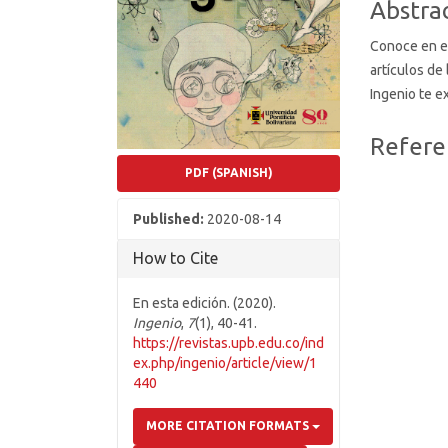
Abstra
Conoce en e
artículos de
Ingenio te e
Article
Refere
Details
PDF (SPANISH)
Published:
2020-08-14
How to Cite
En esta edición. (2020).
Ingenio
,
7
(1), 40-41.
https://revistas.upb.edu.co/ind
ex.php/ingenio/article/view/1
440
MORE CITATION FORMATS