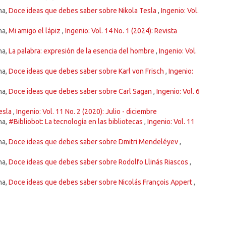
na,
Doce ideas que debes saber sobre Nikola Tesla
,
Ingenio: Vol.
na,
Mi amigo el lápiz
,
Ingenio: Vol. 14 No. 1 (2024): Revista
na,
La palabra: expresión de la esencia del hombre
,
Ingenio: Vol.
na,
Doce ideas que debes saber sobre Karl von Frisch
,
Ingenio:
na,
Doce ideas que debes saber sobre Carl Sagan
,
Ingenio: Vol. 6
esla
,
Ingenio: Vol. 11 No. 2 (2020): Julio - diciembre
na,
#Bibliobot: La tecnología en las bibliotecas
,
Ingenio: Vol. 11
na,
Doce ideas que debes saber sobre Dmitri Mendeléyev
,
na,
Doce ideas que debes saber sobre Rodolfo Llinás Riascos
,
na,
Doce ideas que debes saber sobre Nicolás François Appert
,