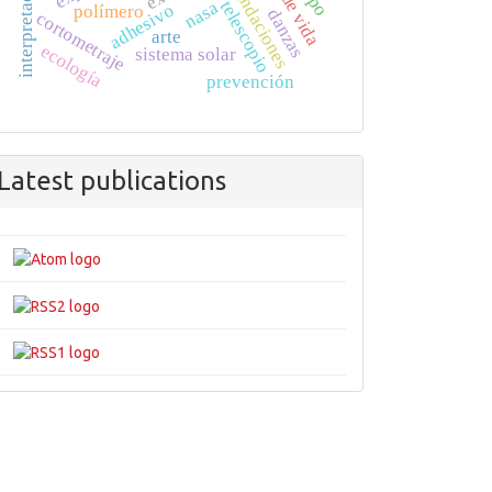
interpretación
inundaciones
telescopio
nasa
adhesivo
polímero
danzas
cortometraje
arte
ecología
sistema solar
prevención
Latest publications