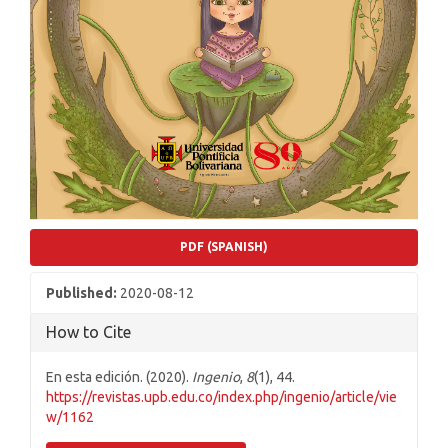
PDF (SPANISH)
Published:
2020-08-12
How to Cite
En esta edición. (2020).
Ingenio
,
8
(1), 44.
https://revistas.upb.edu.co/index.php/ingenio/article/vie
w/1162