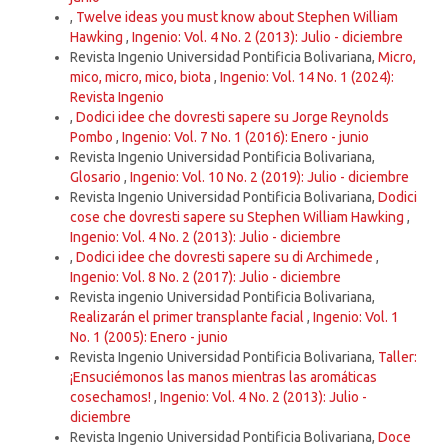
,
Twelve ideas you must know about Stephen William
Hawking
,
Ingenio: Vol. 4 No. 2 (2013): Julio - diciembre
Revista Ingenio Universidad Pontificia Bolivariana,
Micro,
mico, micro, mico, biota
,
Ingenio: Vol. 14 No. 1 (2024):
Revista Ingenio
,
Dodici idee che dovresti sapere su Jorge Reynolds
Pombo
,
Ingenio: Vol. 7 No. 1 (2016): Enero - junio
Revista Ingenio Universidad Pontificia Bolivariana,
Glosario
,
Ingenio: Vol. 10 No. 2 (2019): Julio - diciembre
Revista Ingenio Universidad Pontificia Bolivariana,
Dodici
cose che dovresti sapere su Stephen William Hawking
,
Ingenio: Vol. 4 No. 2 (2013): Julio - diciembre
,
Dodici idee che dovresti sapere su di Archimede
,
Ingenio: Vol. 8 No. 2 (2017): Julio - diciembre
Revista ingenio Universidad Pontificia Bolivariana,
Realizarán el primer transplante facial
,
Ingenio: Vol. 1
No. 1 (2005): Enero - junio
Revista Ingenio Universidad Pontificia Bolivariana,
Taller:
¡Ensuciémonos las manos mientras las aromáticas
cosechamos!
,
Ingenio: Vol. 4 No. 2 (2013): Julio -
diciembre
Revista Ingenio Universidad Pontificia Bolivariana,
Doce