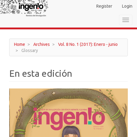
Main
Register
Login
Navigation
Main
Toggl
Content
navig
Sidebar
Home
Archives
Vol. 8 No. 1 (2017): Enero - junio
Glossary
En esta edición
Article
Sidebar