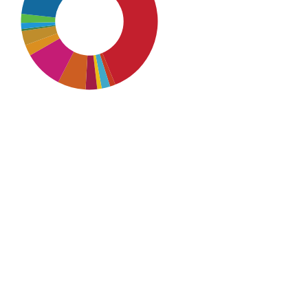
SDG4: Quality Education
(36%)
SDG16: Peace, Justice and
strong institutions (23%)
SDG10: Reduced inequalities
(9%)