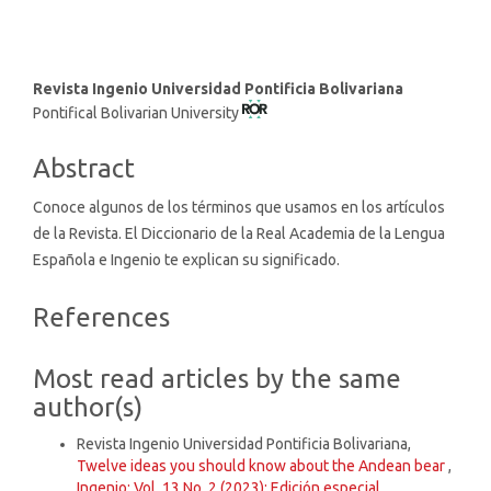
Main
Revista Ingenio Universidad Pontificia Bolivariana
Pontifical Bolivarian University
Article
Content
Abstract
Conoce algunos de los términos que usamos en los artículos
de la Revista. El Diccionario de la Real Academia de la Lengua
Española e Ingenio te explican su significado.
Article
References
Details
Most read articles by the same
author(s)
Revista Ingenio Universidad Pontificia Bolivariana,
Twelve ideas you should know about the Andean bear
,
Ingenio: Vol. 13 No. 2 (2023): Edición especial