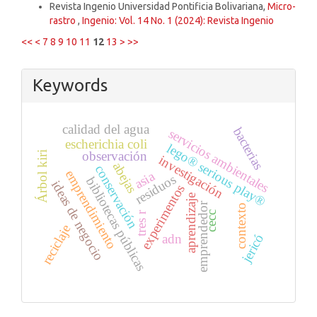
Revista Ingenio Universidad Pontificia Bolivariana,
Micro-
rastro
,
Ingenio: Vol. 14 No. 1 (2024): Revista Ingenio
<<
<
7
8
9
10
11
12
13
>
>>
Keywords
calidad del agua
bacterias
servicios ambientales
escherichia coli
lego® serious play®
observación
Árbol kiri
investigación
abejas
conservación
emprendimiento
asia
residuos
bibliotecas públicas
ideas de negocio
experimentos
aprendizaje
emprendedor
contexto
cecc
tres r
reciclaje
jericó
adn