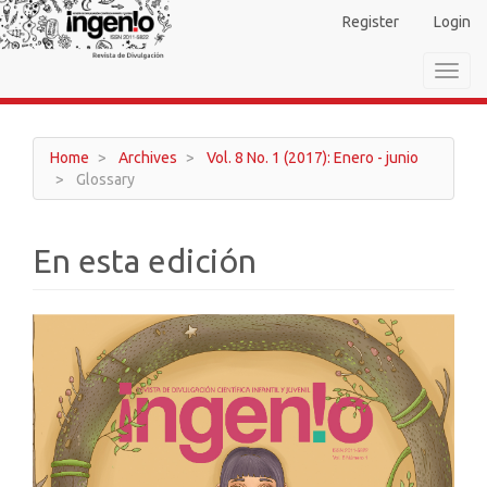
Main
Register
Login
Navigation
Main
Toggl
Content
navig
Sidebar
Home
Archives
Vol. 8 No. 1 (2017): Enero - junio
Glossary
En esta edición
Article
Sidebar