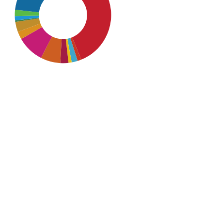
SDG4: Quality Education
(36%)
SDG16: Peace, Justice and
strong institutions (23%)
SDG10: Reduced inequalities
(9%)