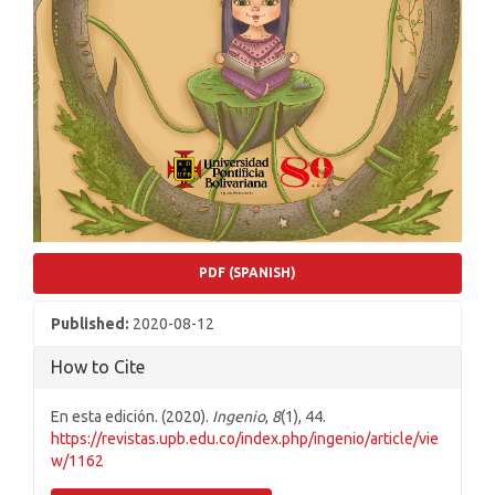
PDF (SPANISH)
Published:
2020-08-12
How to Cite
En esta edición. (2020).
Ingenio
,
8
(1), 44.
https://revistas.upb.edu.co/index.php/ingenio/article/vie
w/1162