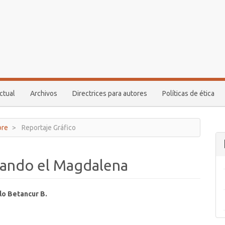
ctual
Archivos
Directrices para autores
Políticas de ética
bre
Reportaje Gráfico
jando el Magdalena
ido
lo Betancur B.
al