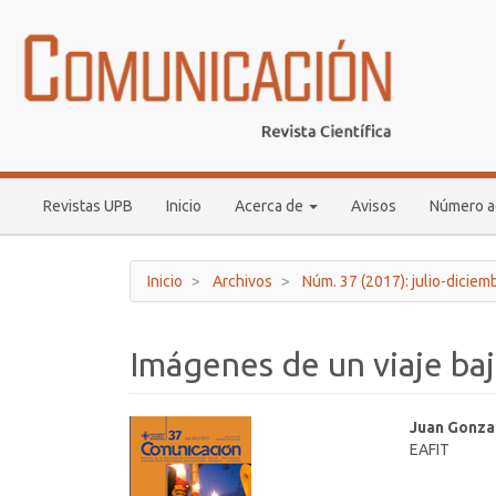
Navegación
principal
Contenido
principal
Barra
lateral
Revistas UPB
Inicio
Acerca de
Avisos
Número a
Inicio
Archivos
Núm. 37 (2017): julio-diciem
Imágenes de un viaje ba
Barra
Conten
Juan Gonza
EAFIT
lateral
princip
del
del