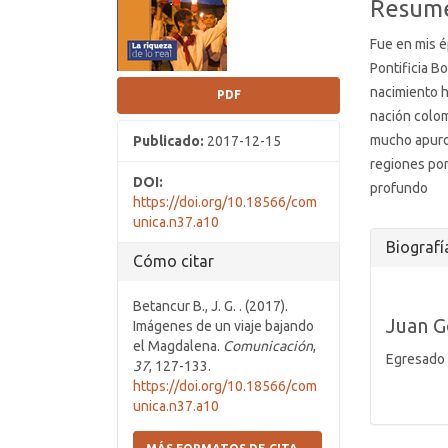
Resum
artículo
artícul
Fue en mis é
Pontificia B
nacimiento h
PDF
nación colom
mucho apuro,
Publicado:
2017-12-15
regiones por
DOI:
profundo
https://doi.org/10.18566/com
unica.n37.a10
Detall
Biografí
Cómo citar
del
artícul
Betancur B., J. G. . (2017).
Juan G
Imágenes de un viaje bajando
el Magdalena.
Comunicación
,
Egresado 
37
, 127-133.
https://doi.org/10.18566/com
unica.n37.a10