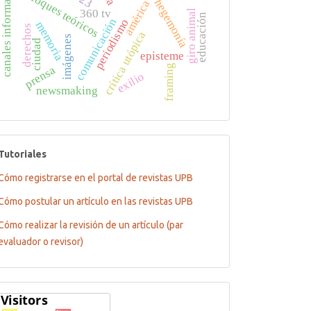
américa latina
canales informativos
enfoques teóricos
hegemonía
360 tv
giro animal
educación
comunicación
periodismo
memoria
derechos
crítica utópica
imágenes
ciudad
episteme
framing
prensa
exilio
newsmaking
tutoriales
Tutoriales
Cómo registrarse en el portal de revistas UPB
Cómo postular un artículo en las revistas UPB
Cómo realizar la revisión de un artículo (par
evaluador o revisor)
Flagcounter