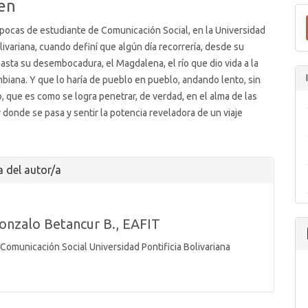
en
o
pocas de estudiante de Comunicación Social, en la Universidad
olivariana, cuando definí que algún día recorrería, desde su
asta su desembocadura, el Magdalena, el río que dio vida a la
biana. Y que lo haría de pueblo en pueblo, andando lento, sin
 que es como se logra penetrar, de verdad, en el alma de las
 donde se pasa y sentir la potencia reveladora de un viaje
es
a del autor/a
o
onzalo Betancur B.,
EAFIT
Comunicación Social Universidad Pontificia Bolivariana