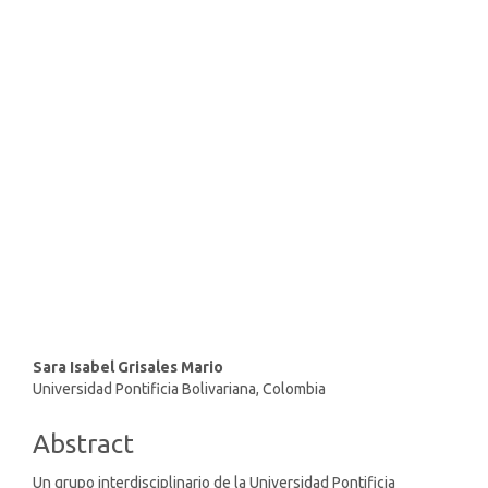
SDG4: Quality Education
(65%)
SDG16: Peace, Justice and
strong institutions (20%)
SDG10: Reduced inequalities
(5%)
Main
Sara Isabel Grisales Mario
Universidad Pontificia Bolivariana, Colombia
Article
Content
Abstract
Un grupo interdisciplinario de la Universidad Pontificia