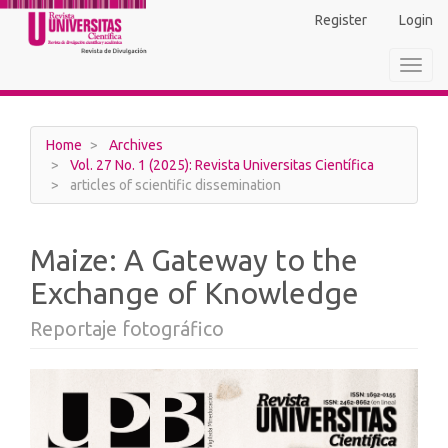
Main
Register
Login
Navigation
Main
Toggl
Content
navig
Sidebar
Home
Archives
Vol. 27 No. 1 (2025): Revista Universitas Científica
articles of scientific dissemination
Maize: A Gateway to the
Exchange of Knowledge
Reportaje fotográfico
Article
Sidebar