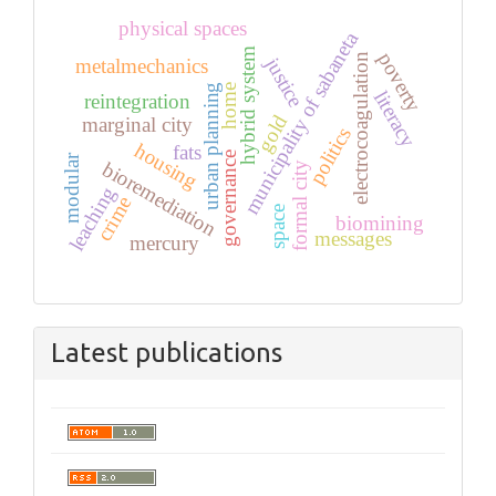
physical spaces
municipality of sabaneta
hybrid system
poverty
electrocoagulation
justice
metalmechanics
urban planning
home
literacy
reintegration
gold
marginal city
politics
housing
fats
governance
modular
bioremediation
formal city
leaching
crime
space
biomining
messages
mercury
Latest publications