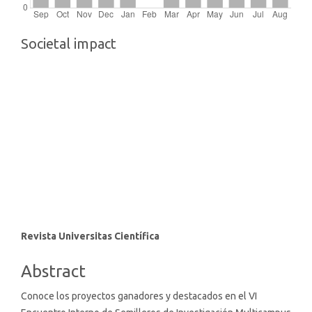
Societal impact
Main
Revista Universitas Científica
Article
Abstract
Content
Conoce los proyectos ganadores y destacados en el VI