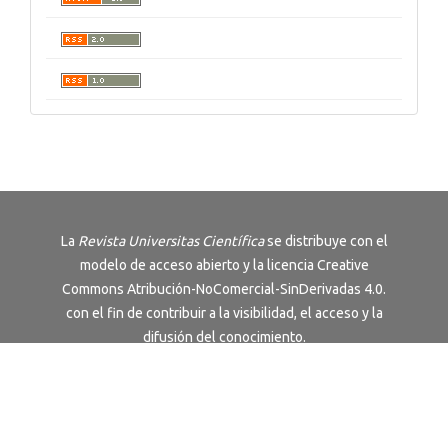
La
Revista
Universitas Científica
se distribuye con el
modelo de acceso abierto y la licencia
Creative
Commons Atribución-NoComercial-SinDerivadas 4.0
.
con el fin de contribuir a la visibilidad, el acceso y la
difusión del conocimiento.
Revista editada por la Universidad Pontificia
Bolivariana, Colombia
Términos y Condiciones
|
Política de Privacidad
Universidad sujeta a inspección y vigilancia por el