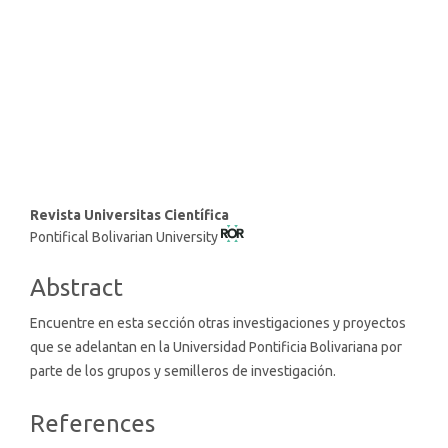
SDG16: Peace, Justice and
strong institutions (2%)
SDG10: Reduced inequalities
(2%)
Main
Revista Universitas Científica
Pontifical Bolivarian University
Article
Content
Abstract
Encuentre en esta sección otras investigaciones y proyectos
que se adelantan en la Universidad Pontificia Bolivariana por
parte de los grupos y semilleros de investigación.
Article
References