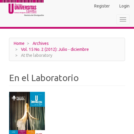
Main
Register
Login
Navigation
Main
Toggl
Content
navig
Sidebar
Home
Archives
Vol. 15 No. 2 (2012): Julio - diciembre
At the laboratory
En el Laboratorio
Article
Sidebar