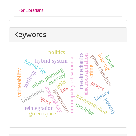
For Librarians
Keywords
politics
housing
metalmechanics
green chemistry
electrocoagulation
home
municipality of sabaneta
hybrid system
formal city
crime
urban planning
vulnerability
leaching
mercury
gold
justice
marginal city
fats
biomining
governance
literacy
bioremediation
space
poverty
modular
reintegration
green space