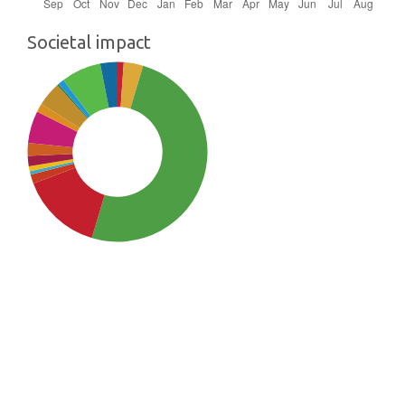
Societal impact
SDG3: Good health and well-
being (50%)