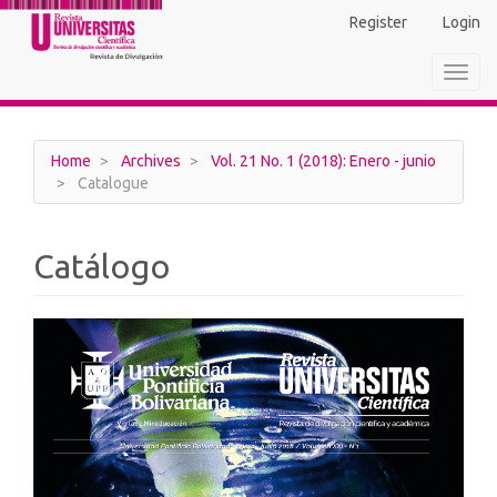
Main
Register
Login
Navigation
Main
Toggl
Content
navig
Sidebar
Home
Archives
Vol. 21 No. 1 (2018): Enero - junio
Catalogue
Catálogo
Article
Sidebar