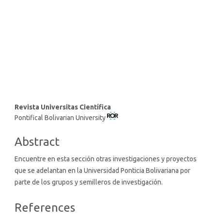
SDG16: Peace, Justice and
strong institutions (2%)
SDG10: Reduced inequalities
(2%)
Main
Revista Universitas Científica
Pontifical Bolivarian University
Article
Content
Abstract
Encuentre en esta sección otras investigaciones y proyectos
que se adelantan en la Universidad Ponticia Bolivariana por
parte de los grupos y semilleros de investigación.
Article
References