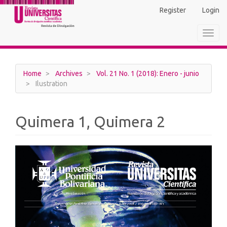
Main
Register
Login
Navigation
Main
Toggl
Content
navig
Sidebar
Home
Archives
Vol. 21 No. 1 (2018): Enero - junio
Ilustration
Quimera 1, Quimera 2
Article
Sidebar