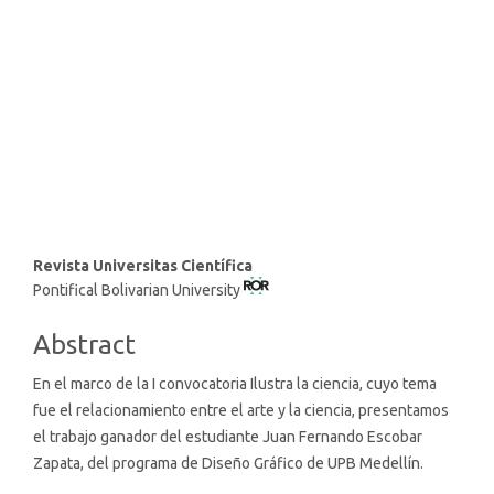
SDG9: Industry, innovation
and infrastructure (37%)
SDG8: Decent work and
economic growth (4%)
Main
Revista Universitas Científica
Pontifical Bolivarian University
Article
Content
Abstract
En el marco de la I convocatoria Ilustra la ciencia, cuyo tema
fue el relacionamiento entre el arte y la ciencia, presentamos
el trabajo ganador del estudiante Juan Fernando Escobar
Zapata, del programa de Diseño Gráfico de UPB Medellín.