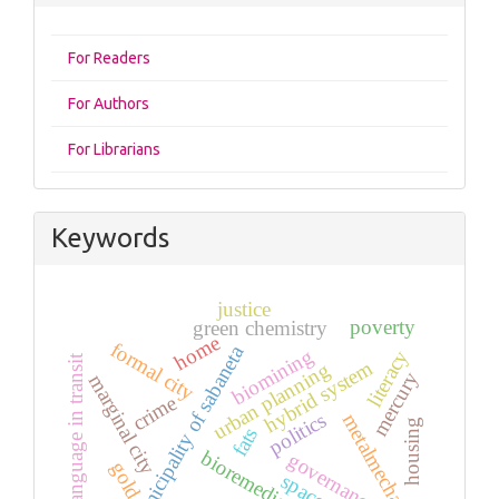
For Readers
For Authors
For Librarians
Keywords
justice
poverty
green chemistry
home
formal city
municipality of sabaneta
biomining
literacy
language in transit
hybrid system
urban planning
mercury
marginal city
crime
politics
metalmechanics
housing
fats
bioremediation
governance
gold
space