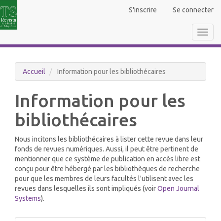
Navigation
S'inscrire
Se connecter
principale
Contenu
Toggl
principal
navig
Barre
latérale
Accueil
Information pour les bibliothécaires
Information pour les
bibliothécaires
Nous incitons les bibliothécaires à lister cette revue dans leur
fonds de revues numériques. Aussi, il peut être pertinent de
mentionner que ce système de publication en accès libre est
conçu pour être hébergé par les bibliothèques de recherche
pour que les membres de leurs facultés l'utilisent avec les
revues dans lesquelles ils sont impliqués (voir
Open Journal
Systems
).
Faire