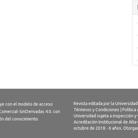
Revista editada por la Universidad
uye con el modelo de acceso
Términos y Condiciones
|
Política
omercial-SinDerivadas 4.0
. con
Universidad sujeta a inspección y 
usión del conocimiento.
Acreditación Institucional de Alt
octubre de 2018 - 6 años. Otorgad