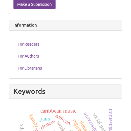
a
Make a Submission
Submission
Information
For Readers
For Authors
For Librarians
Keywords
caribbean music
reinsertion
social policies
self-care
family
pairs
social sciences
reggaeton
theory
work