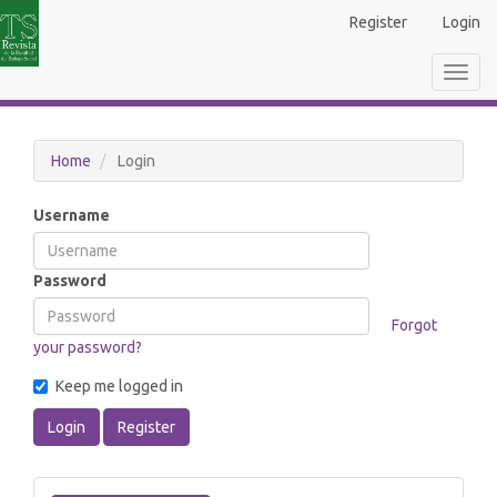
Main
Register
Login
Navigation
Main
Toggl
Content
navig
Sidebar
Home
Login
Username
Password
Forgot
your password?
Keep me logged in
Login
Register
Make