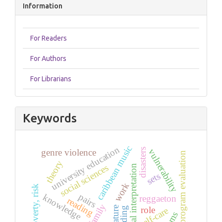
Information
For Readers
For Authors
For Librarians
Keywords
caribbean music
university education
disasters
vulnerability
genre violence
social program evaluation
theory
social sciences
textual interpretation
sets
work
poverty, risk
pairs
knowledge
reggaeton
reading
family
literature
role
self-care
bonding