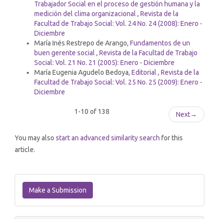
Trabajador Social en el proceso de gestión humana y la
medición del clima organizacional
,
Revista de la
Facultad de Trabajo Social: Vol. 24 No. 24 (2008): Enero -
Diciembre
María Inés Restrepo de Arango,
Fundamentos de un
buen gerente social
,
Revista de la Facultad de Trabajo
Social: Vol. 21 No. 21 (2005): Enero - Diciembre
María Eugenia Agudelo Bedoya,
Editorial
,
Revista de la
Facultad de Trabajo Social: Vol. 25 No. 25 (2009): Enero -
Diciembre
1-10 of 138
Next
→
You may also
start an advanced similarity search
for this
article.
Make
a
Make a Submission
Submission