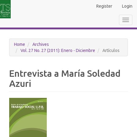
Main
Register
Login
Navigation
Main
Toggl
Content
navig
Sidebar
Home
Archives
Vol. 27 No. 27 (2011): Enero - Diciembre
Artículos
Entrevista a María Soledad
Azuri
Article
Sidebar