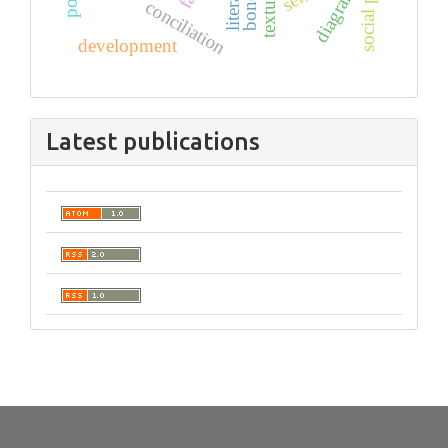
diagrams
conciliation
development
Latest publications