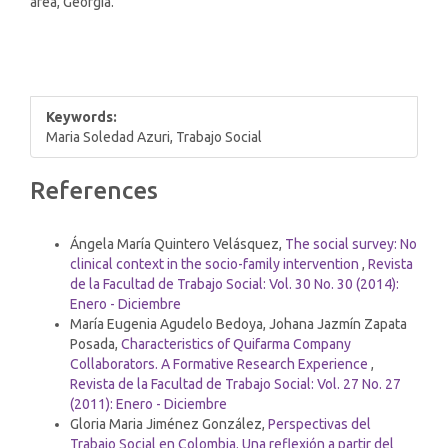
area, Georgia.
Keywords:
Maria Soledad Azuri, Trabajo Social
Article
References
Details
Similar Articles
Ángela María Quintero Velásquez,
The social survey: No
clinical context in the socio-family intervention
,
Revista
de la Facultad de Trabajo Social: Vol. 30 No. 30 (2014):
Enero - Diciembre
María Eugenia Agudelo Bedoya, Johana Jazmín Zapata
Posada,
Characteristics of Quifarma Company
Collaborators. A Formative Research Experience
,
Revista de la Facultad de Trabajo Social: Vol. 27 No. 27
(2011): Enero - Diciembre
Gloria Maria Jiménez González,
Perspectivas del
Trabajo Social en Colombia. Una reflexión a partir del