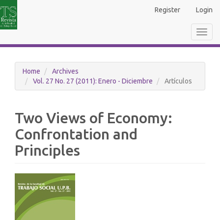
Main
Register
Login
Navigation
Main
Toggl
Content
navig
Sidebar
Home
Archives
Vol. 27 No. 27 (2011): Enero - Diciembre
Artículos
Two Views of Economy:
Confrontation and
Principles
Article
Sidebar