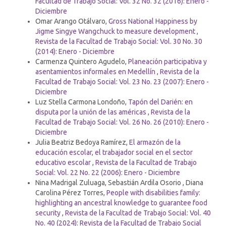
Facultad de Trabajo Social: Vol. 32 No. 32 (2016): Enero -
Diciembre
Omar Arango Otálvaro,
Gross National Happiness by
Jigme Singye Wangchuck to measure development
,
Revista de la Facultad de Trabajo Social: Vol. 30 No. 30
(2014): Enero - Diciembre
Carmenza Quintero Agudelo,
Planeación participativa y
asentamientos informales en Medellín
,
Revista de la
Facultad de Trabajo Social: Vol. 23 No. 23 (2007): Enero -
Diciembre
Luz Stella Carmona Londoño,
Tapón del Darién: en
disputa por la unión de las américas
,
Revista de la
Facultad de Trabajo Social: Vol. 26 No. 26 (2010): Enero -
Diciembre
Julia Beatriz Bedoya Ramírez,
El armazón de la
educación escolar, el trabajador social en el sector
educativo escolar
,
Revista de la Facultad de Trabajo
Social: Vol. 22 No. 22 (2006): Enero - Diciembre
Nina Madrigal Zuluaga, Sebastián Ardila Osorio , Diana
Carolina Pérez Torres,
People with disabilities family:
highlighting an ancestral knowledge to guarantee food
security
,
Revista de la Facultad de Trabajo Social: Vol. 40
No. 40 (2024): Revista de la Facultad de Trabajo Social