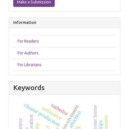
Make a Submission
Submission
Information
For Readers
For Authors
For Librarians
Keywords
cleaner production
cathedra
community involvement
ordinance
girls in a foster home
affection
collaboration