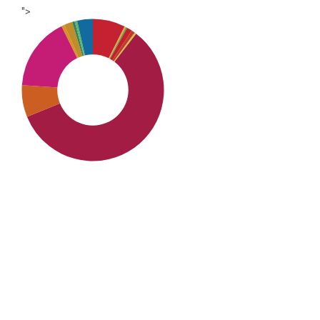
">
SDG8: Decent work and
economic growth (58%)
SDG10: Reduced inequalities
(17%)