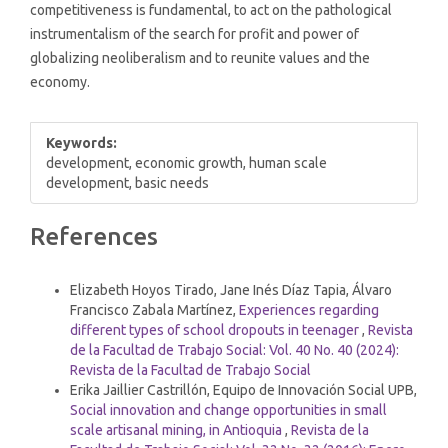
competitiveness is fundamental, to act on the pathological
instrumentalism of the search for profit and power of
globalizing neoliberalism and to reunite values ​​and the
economy.
Keywords:
development, economic growth, human scale
development, basic needs
Article
References
Details
Similar Articles
Elizabeth Hoyos Tirado, Jane Inés Díaz Tapia, Álvaro
Francisco Zabala Martínez,
Experiences regarding
different types of school dropouts in teenager
,
Revista
de la Facultad de Trabajo Social: Vol. 40 No. 40 (2024):
Revista de la Facultad de Trabajo Social
Erika Jaillier Castrillón, Equipo de Innovación Social UPB,
Social innovation and change opportunities in small
scale artisanal mining, in Antioquia
,
Revista de la