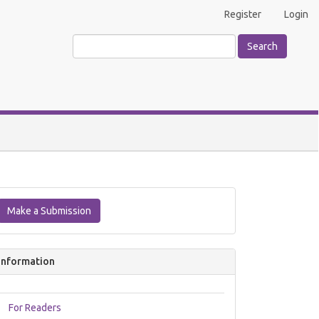
Register
Login
Search
Make
a
Make a Submission
Submission
Information
For Readers