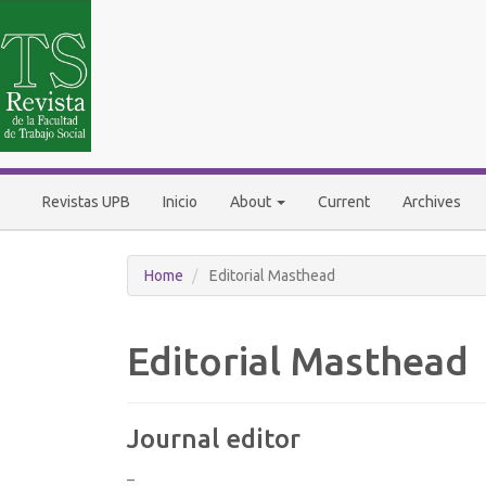
Main
Navigation
Main
Content
Sidebar
Revistas UPB
Inicio
About
Current
Archives
Home
Editorial Masthead
Editorial Masthead
Journal editor
–