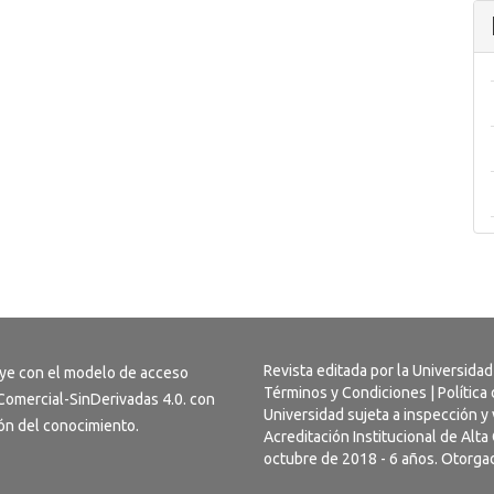
Revista editada por la Universidad
uye con el modelo de acceso
Términos y Condiciones
|
Política
omercial-SinDerivadas 4.0
. con
Universidad sujeta a inspección y 
usión del conocimiento.
Acreditación Institucional de Alt
octubre de 2018 - 6 años. Otorgad